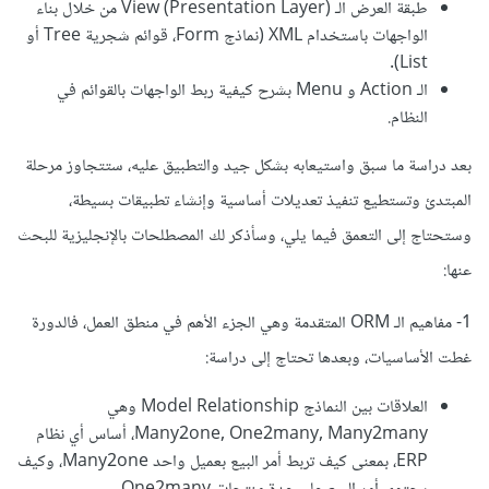
طبقة العرض الـ View (Presentation Layer) من خلال بناء
الواجهات باستخدام XML (نماذج Form، قوائم شجرية Tree أو
List).
الـ Action و Menu بشرح كيفية ربط الواجهات بالقوائم في
النظام.
بعد دراسة ما سبق واستيعابه بشكل جيد والتطبيق عليه، ستتجاوز مرحلة
المبتدئ وتستطيع تنفيذ تعديلات أساسية وإنشاء تطبيقات بسيطة،
وستحتاج إلى التعمق فيما يلي، وسأذكر لك المصطلحات بالإنجليزية للبحث
عنها:
1- مفاهيم الـ ORM المتقدمة وهي الجزء الأهم في منطق العمل، فالدورة
غطت الأساسيات، وبعدها تحتاج إلى دراسة:
العلاقات بين النماذج Model Relationship وهي
Many2one, One2many, Many2many، أساس أي نظام
ERP، بمعنى كيف تربط أمر البيع بعميل واحد Many2one، وكيف