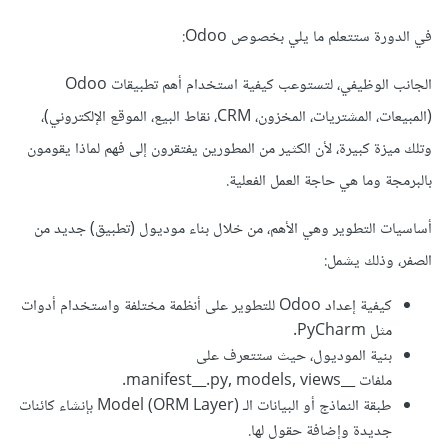
في الدورة ستتعلم ما يلي بخصوص Odoo:
الجانب الوظيفي، لتستوعب كيفية استخدام أهم تطبيقات Odoo
(المبيعات، المشتريات، المخزون، CRM، نقاط البيع، الموقع الإلكتروني)،
وتلك ميزة كبيرة، لأن الكثير من المطورين يفتقرون إلى فهم لماذا يقومون
بالبرمجة وما هي حاجة العمل الفعلية.
أساسيات التطوير وهي الأهم، من خلال بناء موديول (تطبيق) جديد من
الصفر، وذلك يشمل:
كيفية إعداد Odoo للتطوير على أنظمة مختلفة واستخدام أدوات
مثل PyCharm.
بنية الموديول، حيث ستتعرف على
ملفات __manifest__.py, models, views.
طبقة النماذج أو البيانات الـ Model (ORM Layer) بإنشاء كائنات
جديدة وإضافة حقول لها.