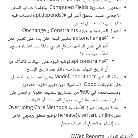
يحتوي أمر البيع على عدة منتجات One2many.
الحقول المحسوبة Computed Fields، وتعلمنا حساب السعر
الإجمالي، عليك التعمق أكثر في @api.depends لحساب قيم
بناءًا على تغير حقول أخرى.
الدوال الشرطية والقيود Constraints و Onchange:
@api.onchange لتغيير قيمة حقل بناءً على تغيير حقل
آخر في نفس الواجهة بشكل فوري، مثلاً عند اختيار منتج،
املأ سعره تلقائيًا.
@api.constrains لوضع قيود على البيانات كالتأكد من
أن تاريخ انتهاء الصلاحية دائمًا بعد تاريخ الإنتاج.
وراثة النماذج Model Inheritance وهي أهم مفهوم للتعديل
على تطبيقات Odoo الأساسية دون تغيير الكود المصدري،
وستستخدمه في 90% من المشاريع لتضيف حقولًا أو تعدل على
دوال موجودة مسبقًا في موديول المبيعات أو الفواتير.
إعادة تعريف الدوال الأساسية Overriding Core Methods
مثل create(), write(), unlink() لوضع منطق برمجي خاص
عند إنشاء أو تعديل أو حذف سجل.
2- نظام التقارير QWeb Reports