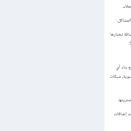
لمشاكل.
أي استضافة تختارها
Site,
 بناء أي
WooCommerc، منتديات، مواقع عضوية، شبكات
جد إضافات