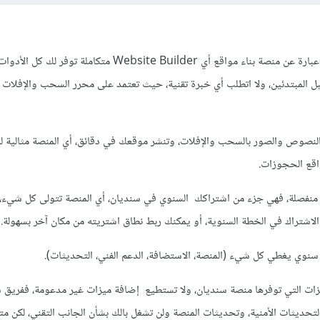
منصة سنديان التابعة لحسوب عبارة عن منصة بناء مواقع أي Website Builder متكاملة
ل المبتدئين، ولا اتطلب أي خبرة تقنية، حيث تعتمد على محرر السحب والإفلات 
 النصوص والصور بالسحب والإفلات، وتنشر موقعك في دقائق، أي المنصة مثالية لل
واقع الحجوزات.
منفصلة، فهي جزء من اشتراكك السنوي في سنديان، أي المنصة تتولى كل شيء، أ
الاشتراك في الخطة السنوية، أو يمكنك ربط نطاق اشتريته من مكان آخر بسهولة.
سنوي يغطي كل شيء (المنصة، الاستضافة، الدعم الفني، التحديثات).
يزات التي توفرها منصة سنديان، ولا تستطيع إضافة ميزات غير مدعومة، ففريق 
لتحديثات الأمنية، وتحديثات المنصة ولن تشغل بالك بشأن الجانب التقني، لكن