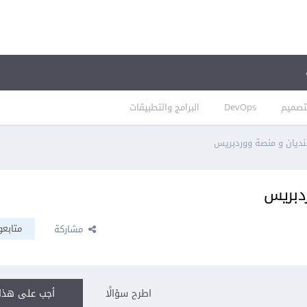
تصميم
DevOps
البرامج والتطبيقات
نديان و منصة ووردبريس
دبريس
متابعو
مشاركة
اطرح سؤالًا
أجب على هذا 