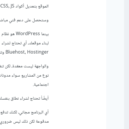
الموقع بتعديل أكواد HTML, CSS, JS لو أردت وتلك ميزة موجهة أكثر للمطورين من أجل تخصيص المواقع للعملاء.
وستحصل على دعم فني مباشر من
Bluehost, Hostinger وتثبيت ووردبريس عليها.
والواجهة ليست معقدة، لكن تنف
اجتماعية.
أيضًأ تحتاج لشراء نطاق بنفسك من شركة مسجلة مثل amecheap
أي البرنامج مجاني، لكنك تدف
مدفوعة لكن ذلك ليس ضروري ب