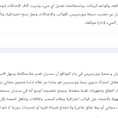
عك وقواعد البيانات، وباستطاعتك تعديل أي شيء وتثبيت آلاف الإضافات لتو
ول عن تحديث نسخة ووردبريس، القوالب، والإضافات، وعمل نسخ احتياطية، وتأم
 الشيء لإدارة موقعك.
ان و منصة ووردبريس في بناء المواقع أن سنديان تقدم حلا متكاملا وسهل الا
مقابل اشتراك سنوي، بينما ووردبريس هو عبارة عن نظام إدارة محتوى مجاني ي
 النطاق وتجهيزات تقنية منفصلة، ويمنح تخصيصا أوسع أما في سنديان ستح
ولة بالاعتماد على قوالب احترافية ونظام السحب والإفلات، وتتكفل المنصة بكل
مجاني أو ربط نطاق خاص) ولا تحتاج لصيانة تقنية أو تحديثات دورية إذ تتم تلق