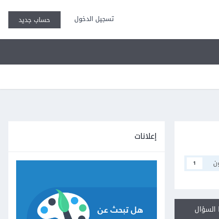
تسجيل الدخول
حساب جديد
إعلانات
ن
1
السؤال