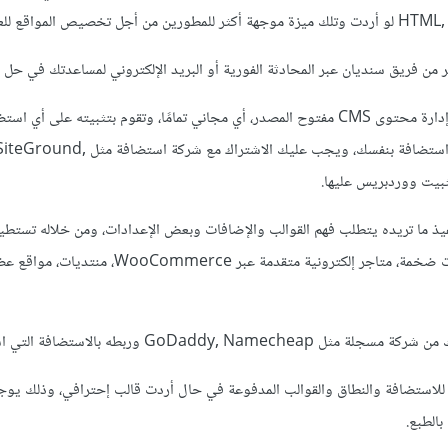
 فريق سنديان عبر المحادثة الفورية أو البريد الإلكتروني لمساعدتك في حل ا
بينما WordPress هو نظام إدارة محتوى CMS مفتوح المصدر، أي مجاني تمامًا، وتقوم بتثبيته على 
لبناء موقعك، أي تحتاج لشراء استضافة بنفسك، ويجب عليك الاشتراك مع شركة استضافة مثل Ground
يذ ما تريده يتطلب فهم القوالب والإضافات وبعض الإعدادات، ومن خلاله تستطيع
نوع من المشاريع سواء مدونات ضخمة، متاجر إلكترونية متقدمة عبر e
GoDaddy, N وربطه بالاستضافة التي اشتريتها.
ع للاستضافة والنطاق والقوالب المدفوعة في حال أردت قالب إحترافي، وذلك يو
الطبع.