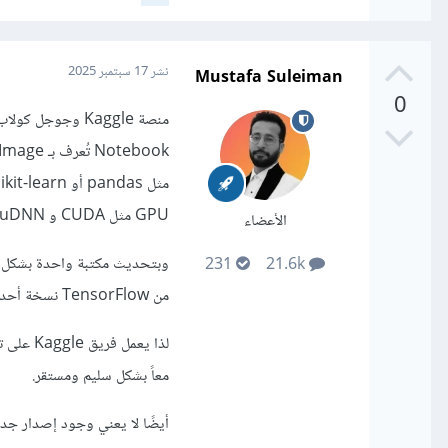
Mustafa Suleiman
نشر
17 سبتمبر 2025
0
GPU مثل CUDA و cuDNN.
الأعضاء
وبتحديث مكتبة واحدة بشكل عش
231
21.6k
من TensorFlow نسخة أحدث من CUDA لا تدعمها بيئة Kaggle الحالية، أو يتعارض مع نسخة معينة من numpy.
معاً بشكل سليم ومستقر.
أيضًا لا يعني وجود إصدار جديد