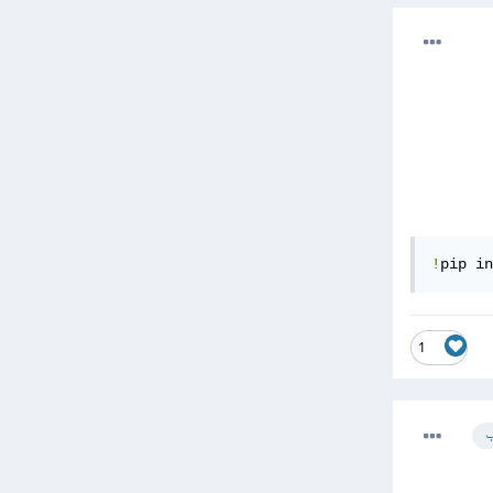
!
pip in
1
ب