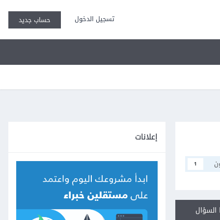
تسجيل الدخول
حساب جديد
إعلانات
ن
1
السؤال