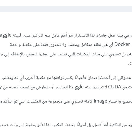
منصة Kaggle وجوجل كولاب هي بيئة عمل جاهزة، لذا الاستقرار هو أهم عامل يتم الترك
Notebook تُعرف بـ Docker Image أي هي نظام متكامل ومعقد، ولا تحتوي فقط على مكتبة واحدة
مثل pandas أو scikit-learn، بل تحتوي على مئات المكتبات التي تعتمد على بعضها البعض، بالإضافة إل
وائي إلى أحدث إصدار، فأحيانًا يكسر توافقها مع مكتبة أخرى، أي قد يتطلب 
لذا يعمل فريق Kaggle على تجميع واختبار Image كاملة تحتوي على مجموعة من المكتبات التي تم ال
 من المكتبة أنه أفضل، بل أحيانًا يحدث العكس، لذا الأمر بحاجة إلى وقت لإختب