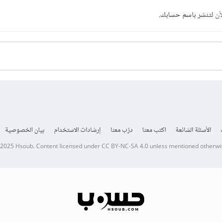
آن
لتنشر باسم حسابك.
الأسئلة الشائعة
اكتب معنا
درّب معنا
إرشادات الاستخدام
بيان الخصوصية
 2025
Hsoub
.
Content licensed under
CC BY-NC-SA 4.0
unless mentioned otherwi