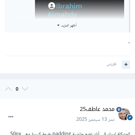
أظهر المزيد
..
اقتباس
0
محمد عاطف25
نشر
13 سبتمبر 2025
المشكلة لديك في أنك تضع حاشية padding بقيمة كبيرة وهي 50px