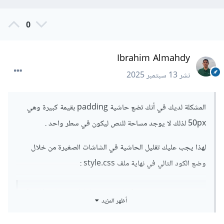
0
Ibrahim Almahdy
نشر
13 سبتمبر 2025
المشكلة لديك في أنك تضع حاشية padding بقيمة كبيرة وهي
50px لذلك لا يوجد مساحة للنص ليكون في سطر واحد .
لهذا يجب عليك تقليل الحاشية في الشاشات الصغيرة من خلال
وضع الكود التالي في نهاية ملف style.css
:
@media
(
max-width
:
390px
)
{
أظهر المزيد
#
header 
{
padding
:
0
20px
;