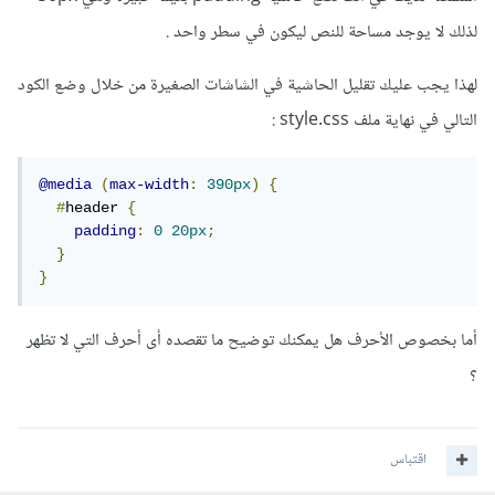
لذلك لا يوجد مساحة للنص ليكون في سطر واحد .
لهذا يجب عليك تقليل الحاشية في الشاشات الصغيرة من خلال وضع الكود
التالي في نهاية ملف style.css
:
@media
(
max-width
:
390px
)
{
#
header 
{
padding
:
0
20px
;
1 تنزيل
·
8.42 MB
personalWebsite.zip
}
}
أما بخصوص الأحرف هل يمكنك توضيح ما تقصده أى أحرف التي لا تظهر
؟
اقتباس