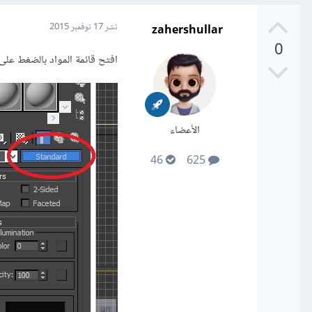
zahershullar
نشر
17 نوفمبر 2015
0
افتح قائمة المواد بالضغط على M من لوحة المفاتيح ثم اضغط على Normal كما في الصو
الأعضاء
46
625