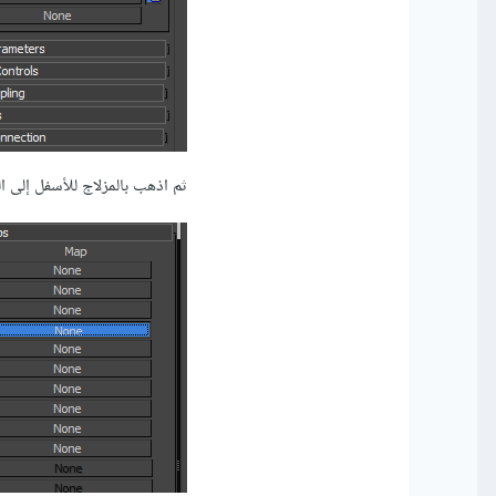
ثم اذهب بالمزلاج للأسفل إلى الخرائط Maps وانقر ب