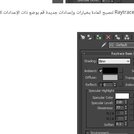
واختر من القائمة التي ستظهر Raytrace لتصبح المادة بخيارات وإعدادات جديدة قم بوضع ذات الإعدادا