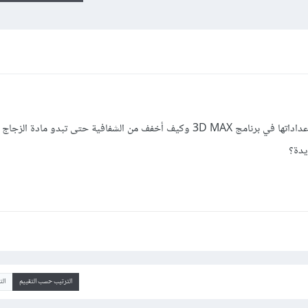
كيف أصنع مادة الزجاج الشفافة وما هي إعداداتها في برنامج 3D MAX وكيف أخفف من الشفافية حتى تبد
يدة؟
الترتيب حسب التقييم
ال