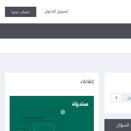
تسجيل الدخول
حساب جديد
إعلانات
ن
2
السؤال