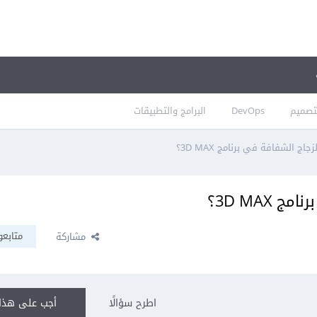
تصميم
DevOps
البرامج والتطبيقات
ج الشفافة في برنامج 3D MAX؟
3D MAX؟
متابعو
مشاركة
اطرح سؤالًا
أجب على هذا 