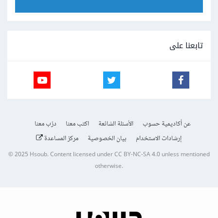
تابعنا على
عن أكاديمية حسوب
الأسئلة الشائعة
اكتب معنا
درّب معنا
إرشادات الاستخدام
بيان الخصوصية
مركز المساعدة
© 2025
Hsoub
.
Content licensed under
CC BY-NC-SA 4.0
unless mentioned
otherwise.