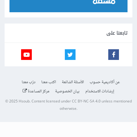
تابعنا على
عن أكاديمية حسوب
الأسئلة الشائعة
اكتب معنا
درّب معنا
إرشادات الاستخدام
بيان الخصوصية
مركز المساعدة
© 2025
Hsoub
.
Content licensed under
CC BY-NC-SA 4.0
unless mentioned
otherwise.