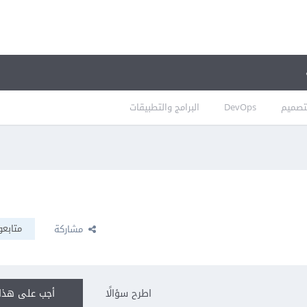
تصميم
DevOps
البرامج والتطبيقات
متابعو
مشاركة
اطرح سؤالًا
أجب على هذا 