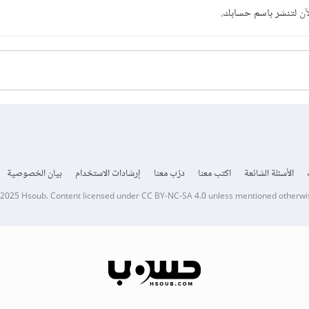
آن
لتنشر باسم حسابك.
الأسئلة الشائعة
اكتب معنا
درّب معنا
إرشادات الاستخدام
بيان الخصوصية
 2025
Hsoub
.
Content licensed under
CC BY-NC-SA 4.0
unless mentioned otherwi