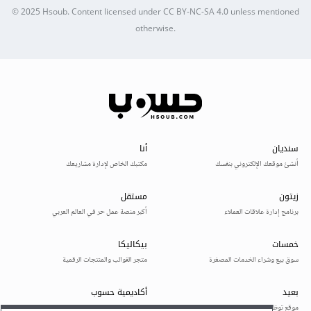
© 2025
Hsoub
.
Content licensed under
CC BY-NC-SA 4.0
unless mentioned
otherwise.