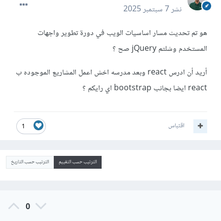
نشر
7 سبتمبر 2025
هو تم تحديث مسار اساسيات الويب في دورة تطوير واجهات
المستخدم وشلتم jQuery صح ؟
أريد أن ادرس react وبعد مدرسه اخش اعمل المشاريع الموجوده ب
react ايضا بجانب bootstrap اي رايكم ؟
اقتباس
1
الترتيب حسب التقييم
الترتيب حسب التاريخ
0