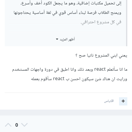
إلى تحميل مكتبات إضافية، وهو ما يجعل الكود أخف وأسرع،
ويمنح الطلاب فرصة لبناء أساس قوي في لغة أساسية يحتاجونها
في كل مشروع احترافي.
أيضًا تم تحديث قسم إنشاء مشروع شخصي في مسار أساسيات
أظهر المزيد
تطوير الويب في دورة تطوير واجهات المستخدم ليواكب أحدث
الإصدارات والتقنيات.
يعني ابني المشروع ثانيا صح ؟
خطوة ممتازة، لكن يجب تنفيذ تلك المشاريع أولاً من خلال HTML,
ما انا سأتعلم react وبعد ذلك وانا اطبق في دورة واجهات المستخدم
CSS أو بوتستراب
ورايت ان هناك شئ سيكون احسن ب react سأقوم بعمله
اقتباس
0