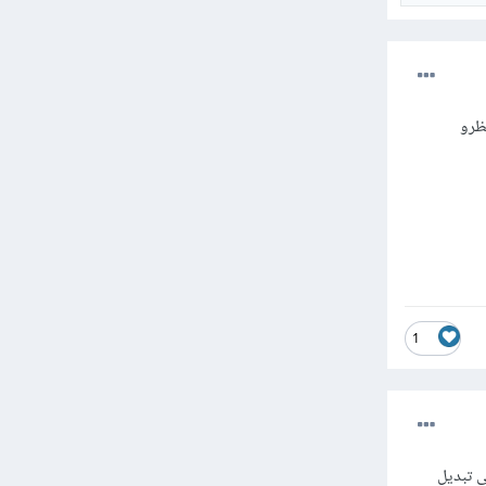
ظرو
1
ي تبديل