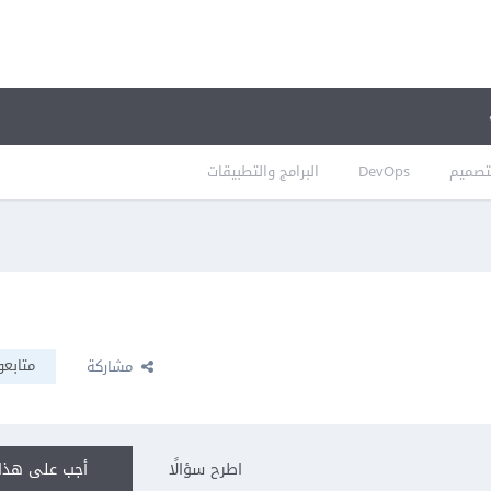
تصميم
DevOps
البرامج والتطبيقات
متابعو
مشاركة
اطرح سؤالًا
أجب على هذا 