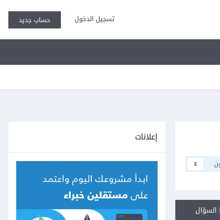
تسجيل الدخول
حساب جديد
إعلانات
ن
2
السؤال