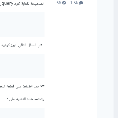
66
1.5k
الصحيحة لكتابة كود Jquery الخاصة بالضغط على الصورة:
- في المثال التالي، نبرز كيفية
=> بعد الضغط على قطعة النص p سيظهر التنبيه " أكاديمية حسوب ترحب ب
وتعتمد هذه التقنية على :