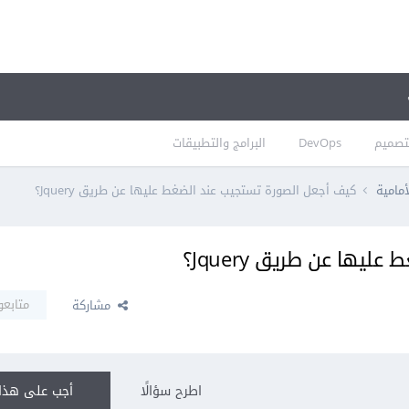
تصميم
DevOps
البرامج والتطبيقات
أمامية
كيف أجعل الصورة تستجيب عند الضغط عليها عن طريق Jquery؟
ها عن طريق Jquery؟
متابعو
مشاركة
اطرح سؤالًا
أجب على هذا 