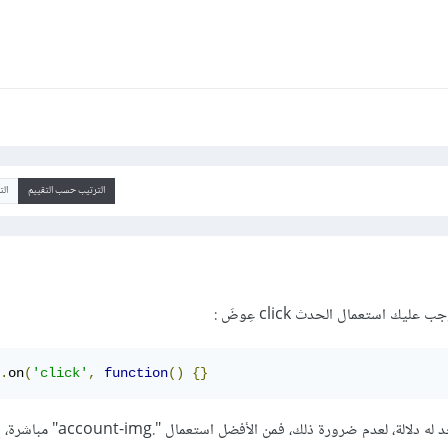
الترتيب حسب التقييم
ال
.
on
(
'click'
,
function
()
{}
كما أن استعمال this هنا لا أجد له دلالة، لعدم ضرورة