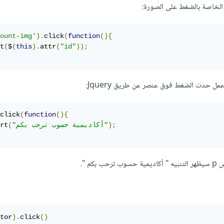
ount-img'
).
click
(
function
(){
t
(
$
(
this
).
attr
(
"id"
));
 عمل حدث الضغط فوق عنصر عن طريق Jquery:
click
(
function
(){
);
"أكاديمية حسوب ترحب بكم"
(
rt
كم ".
tor
).
click
()