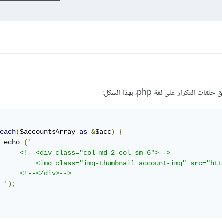
كرار على لغة php، بهذا الشكل:
each
(
$accountsArray 
as
&
$acc
)
{
 echo 
(
'

     <!--<div class="col-md-2 col-sm-6">-->

         <img class="img-thumbnail account-img" src="htt
     <!--</div>-->

 '
);