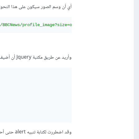
أي أن وسم الصور سيكون على هذا النحو:
/BBCNews/profile_image?size=original"
alt
=
"Profile Image
وأريد عن طريق مكتبة Jquery أن أضيف تأثير عند الضغط على الصورة:
وقد اضطررت