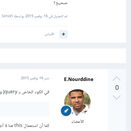
صحيح؟
تم التعديل في
16 نوفمبر 2015
بواسطة Simoh
اقتباس
E.Nourddine
نشر
16 نوفمبر 2015
0
في الكود الخاص بـ Jquery وَجب عليك استعمال الحدث click عِوضَ :
الأعضاء