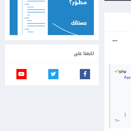
تابعنا على
<?
php

for
       
       
       
       
       
}
?>