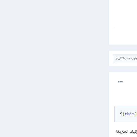
ترتيب حسب التاريخ
$
(
this
)
 ذلك، فمن الأفضل استعمال ".account-img" مباشرة، إليك الطريقة