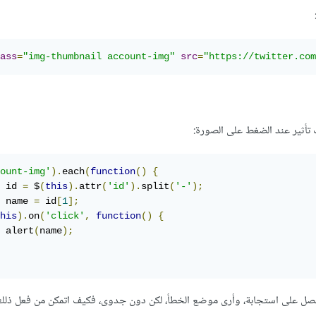
ass
=
"img-thumbnail account-img"
src
=
"https://twitter.com
ount-img'
).
each
(
function
()
{
 id 
=
 $
(
this
).
attr
(
'id'
).
split
(
'-'
);
 name 
=
 id
[
1
];
his
).
on
(
'click'
,
function
()
{
 alert
(
name
);
 لكتابة تنبيه alert حتى أحصل على استجابة، وأرى موضع الخطأ، لكن دون جدوى، فكيف اتمكن من فعل 