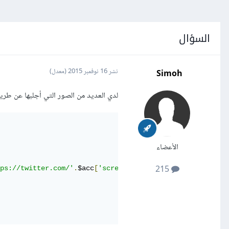
السؤال
Simoh
نشر
16 نوفمبر 2015
(معدل)
لدي العديد من الصور التي أجلبها عن طريق حلقات الت
الأعضاء
215
ps://twitter.com/'
.
$acc
[
'screen_name'
].
'/profile_image?s