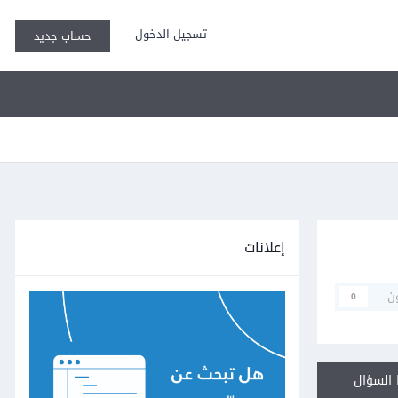
تسجيل الدخول
حساب جديد
إعلانات
ن
0
السؤال