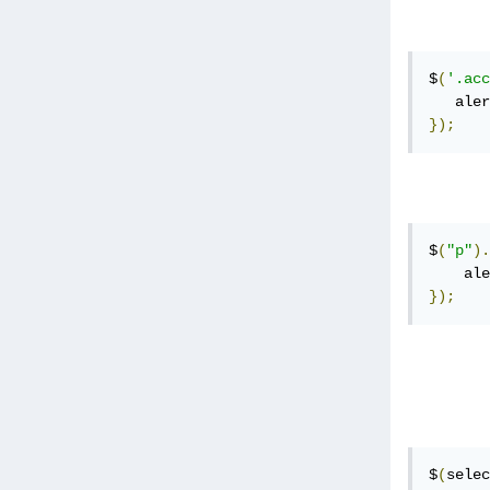
$
(
'.acc
   aler
});
$
(
"p"
).
    ale
});
$
(
selec