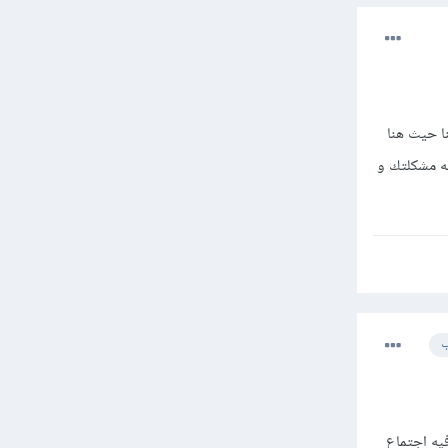
ا حيث هنا
به مشكلتك و
ب
يه اجتماع