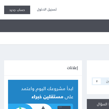
تسجيل الدخول
حساب جديد
إعلانات
ن
2
السؤال