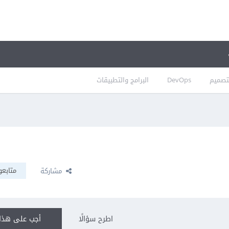
تصميم
DevOps
البرامج والتطبيقات
متابعو
مشاركة
اطرح سؤالًا
أجب على هذا 