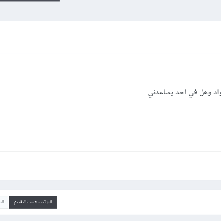
كواد وهل في احد يساعدني
الترتيب حسب التقييم
ال