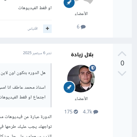
او فقط الفيديوهات
الأعضاء
6
اقتباس
بلال زيادة
نشر
6 سبتمبر 2025
0
هل الدوره بتكون اون لاين 
استاذ محمد عاطف انا امس
اجتماع او فقط الفيديوها
الأعضاء
175
4.7k
الدورة عبارة عن فيديوهات مش
تواجهك يجب عليك طرحها في أ
الذين سيعملون على حل مشكل