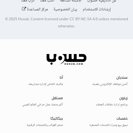
عن أكاديمية حسوب
الأسئلة الشائعة
اكتب معنا
درّب معنا
إرشادات الاستخدام
بيان الخصوصية
مركز المساعدة
© 2025
Hsoub
.
Content licensed under
CC BY-NC-SA 4.0
unless mentioned
otherwise.