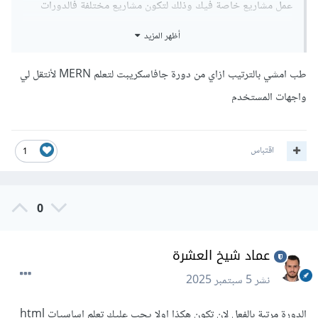
عمل مشاريع خاصة فيك وذلك لتكون مشاريع مختلفة فالدورات
تمشي على طريق معين ونهج معين حيث يتم التعلم بالتدريج ويتم
أظهر المزيد
عمل مشاريع حقيقية في حال تريد مشاريع عملتها انت لوحدك
فيمكنك ذلك بعد الانتهاء من الدورة.
طب امشي بالترتيب ازاي من دورة جافاسكريبت لتعلم MERN لأنتقل لي
واجهات المستخدم
اقتباس
1
0
عماد شيخ العشرة
نشر
5 سبتمبر 2025
الدورة مرتبة بالفعل لان تكون هكذا اولا يجب عليك تعلم اساسيات html