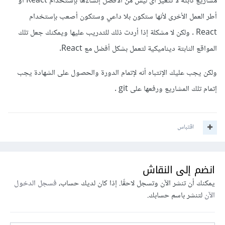
مشاريع ثابته لا تتغير أى ليس من الأفضل إنشاءها بإستخدام React أو
أطر العمل الأخرى لأنها ستكون بلا داعي وستكون أصعب بإستخدام
React . ولكن لا مشكلة إذا أردت ذلك للتدريب عليها ويمكنك جعل تلك
المواقع الثابتة ديناميكية لتعمل بشكل أفضل مع React.
ولكن يجب عليك الإنتباه أنه لإتمام الدورة والحصول على الشهادة يجب
إتمام تلك المشاريع ورفعها على git .
اقتباس
انضم إلى النقاش
يمكنك أن تنشر الآن وتسجل لاحقًا. إذا كان لديك حساب،
فسجل الدخول
الآن
لتنشر باسم حسابك.