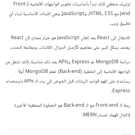
ترتيبك منطقي لأنك تبدأ بأساسيات تطوير الواجهات الأمامية (Front-
end) مع HTML, CSS, وJavaScript، وهي اللبنات الأساسية لبناء أي
تطبيق ويب.
الانتقال إلى React بعد إتقان JavaScript هو خيار ممتاز، لأن React
يعتمد بشكل كبير على مفاهيم JS مثل الدوال، الكائنات، ومعالجة الحدث.
دراسة MongoDB ثم Express وAPIs بعد ذلك مناسبة، لأنك تنتقل من
الواجهة الأمامية إلى الخلفية (Back-end). تعلم MongoDB أولاً
يساعدك على فهم قواعد البيانات قبل الخوض في بناء الـ APIs باستخدام
Express.
ربط الـ Front-end مع الـ Back-end هو الخطوة المنطقية الأخيرة
لإكمال فهمك لمسار MERN.