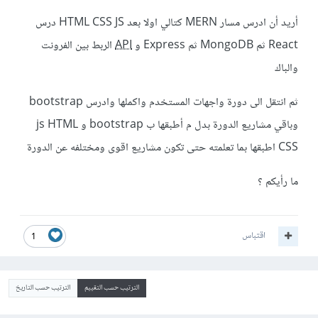
أريد أن ادرس مسار MERN كتالي اولا بعد HTML CSS JS درس
React ثم MongoDB ثم Express و
API
الربط بين الفرونت
والباك
ثم انتقل الى دورة واجهات المستخدم واكملها وادرس bootstrap
وباقي مشاريع الدورة بدل م أطبقها ب bootstrap و js HTML
CSS اطبقها بما تعلمته حتى تكون مشاريع اقوى ومختلفه عن الدورة
ما رأيكم ؟
اقتباس
1
الترتيب حسب التقييم
الترتيب حسب التاريخ