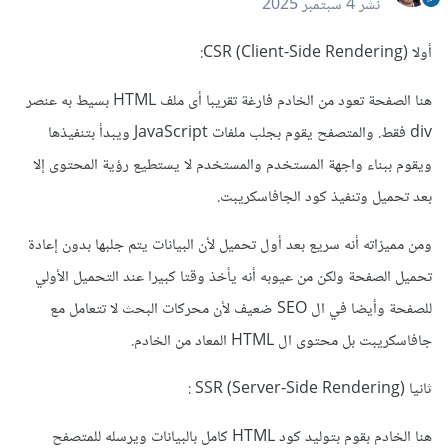
نشر
4 سبتمبر 2025
أولا CSR (Client-Side Rendering)
:
هنا الصفحة تعود من الخادم فارغة تقريبا أى ملف HTML بسيط به عنصر
div فقط. والمتصفح يقوم بجلب ملفات JavaScript ويبدأ بتنفيذها
ويقوم ببناء واجهة المستخدم والمستخدم لا يستطيع رؤية المحتوى إلا
بعد تحميل وتنفيذ كود الجافاسكريبت.
ومن مميزاته أنه سريع بعد أول تحميل لأن البيانات يتم جلبها بدون إعادة
تحميل الصفحة ولكن من عيوبه أنه يأخذ وقتا كبيرا عند التحميل الأولي
للصفحة وأيضا في ال SEO ضعيف لأن محركات البحث لا تتعامل مع
جافاسكريبت بل محتوى ال HTML المعاد من الخادم.
ثانيا SSR (Server-Side Rendering)
:
هنا
الخادم بقوم بتوليد كود HTML كامل بالبيانات ويرسله للمتصفح