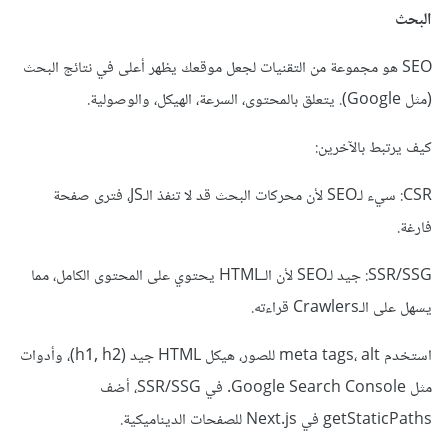
البحث
SEO هو مجموعة من التقنيات لجعل موقعك يظهر أعلى في نتائج البحث
(مثل Google). يتعلق بالمحتوى، السرعة، الهيكل، والوصولية.
كيف يرتبط بالآخرين:
CSR: سيء لـSEO لأن محركات البحث قد لا تنفذ الـJS، فترى صفحة
فارغة.
SSR/SSG: جيد لـSEO لأن الـHTML يحتوي على المحتوى الكامل، مما
يسهل على الـCrawlers قراءته.
استخدم meta tags، alt للصور، هيكل HTML جيد (h1, h2)، وأدوات
مثل Google Search Console. في SSR/SSG، أضف
getStaticPaths في Next.js للصفحات الديناميكية.