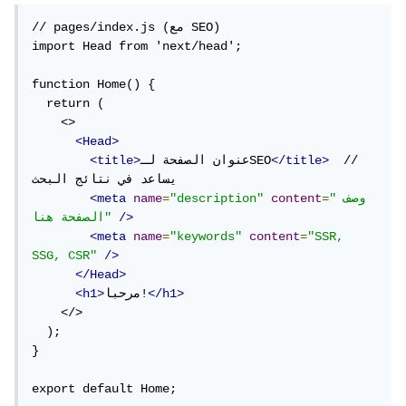
// pages/index.js (مع SEO)

import Head from 'next/head';

function Home() {

  return (

    <>

<Head>
  // 
</title>
عنوان الصفحة لـSEO
<title>
يساعد في نتائج البحث

"وصف 
=
content
"description"
=
name
<meta
/>
الصفحة هنا"
<meta
name
=
"keywords"
content
=
"SSR, 
SSG, CSR"
/>
</Head>
</h1>
مرحبا!
<h1>
    </>

  );

}

export default Home;