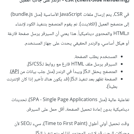
CSR (Client-Side Rendering) - الرندر على جانب العميل
في CSR، يتم إرسال ملفات JavaScript الأساسية (مثل bundle.js)
إلى متصفح العميل (الكلاينت). ثم يقوم المتصفح بتنفيذ الكود لإنشاء
الـHTML والمحتوى ديناميكياً. هذا يعني أن السيرفر يرسل صفحة فارغة
أو هيكل أساسي، والرندر الحقيقي يحدث على جهاز المستخدم.
المستخدم يطلب الصفحة.
السيرفر يرسل ملف HTML فارغ مع روابط لـJS/CSS.
المتصفح يحمّل الـJS ويبدأ في الرندر (مثل جلب بيانات من
API
).
الصفحة تظهر بعد تنفيذ الـJS (قد يكون هناك تأخير إذا كان الإنترنت
بطيئاً).
تفاعلية عالية (مثل SPA - Single Page Applications)، تحديثات
ديناميكية بدون إعادة تحميل الصفحة، أقل حمل على السيرفر.
وقت تحميل أولي أطول (Time to First Paint)، سيء لـSEO لأن
محركات البحث قد لا ترى المحتوى إذا لم يتم تنفيذ الـJS.