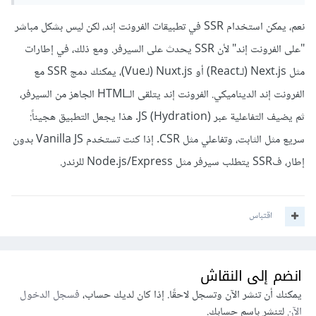
نعم، يمكن استخدام SSR في تطبيقات الفرونت إند، لكن ليس بشكل مباشر
"على الفرونت إند" لأن SSR يحدث على السيرفر. ومع ذلك، في إطارات
مثل Next.js (لـReact) أو Nuxt.js (لـVue)، يمكنك دمج SSR مع
الفرونت إند الديناميكي. الفرونت إند يتلقى الـHTML الجاهز من السيرفر،
ثم يضيف التفاعلية عبر JS (Hydration). هذا يجعل التطبيق هجيناً:
سريع مثل الثابت، وتفاعلي مثل CSR. إذا كنت تستخدم Vanilla JS بدون
إطار، فSSR يتطلب سيرفر مثل Node.js/Express للرندر.
اقتباس
انضم إلى النقاش
يمكنك أن تنشر الآن وتسجل لاحقًا. إذا كان لديك حساب،
فسجل الدخول
الآن
لتنشر باسم حسابك.