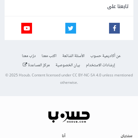
تابعنا على
عن أكاديمية حسوب
الأسئلة الشائعة
اكتب معنا
درّب معنا
إرشادات الاستخدام
بيان الخصوصية
مركز المساعدة
© 2025
Hsoub
.
Content licensed under
CC BY-NC-SA 4.0
unless mentioned
otherwise.