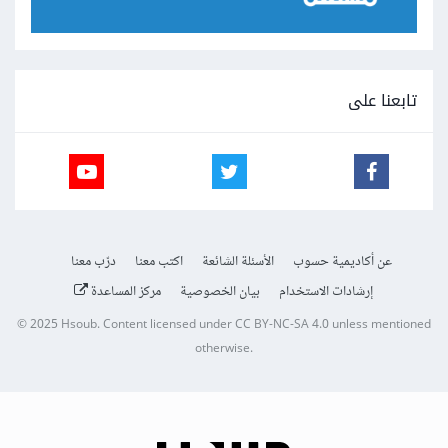
تابعنا على
عن أكاديمية حسوب
الأسئلة الشائعة
اكتب معنا
درّب معنا
إرشادات الاستخدام
بيان الخصوصية
مركز المساعدة
© 2025
Hsoub
.
Content licensed under
CC BY-NC-SA 4.0
unless mentioned
otherwise.