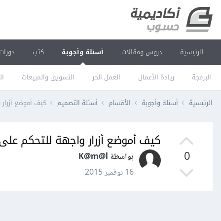
الرئيسية
دروس ومقالات
أسئلة وأجوبة
كتب
دورات
البرمجة
ريادة الأعمال
العمل الحر
التسويق والمبيعات
ال
الرئيسية
أسئلة وأجوبة
الأقسام
أسئلة التصميم
كيف أموضع أزرار
كيف أموضع أزرار واجهة للتحكم عل
0
بواسطة K@m@l
16 نوفمبر 2015