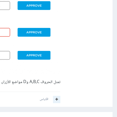
تمثل الحروف A,B,C وD مواضع الأزرار، أيها أنسب من حيث تجرية المستخدم؟ أيها أقرب لما تعود عليه المستخدم؟
اقتباس