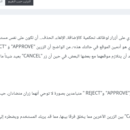
الترتيب حسب التقييم
ال
 على أزرار لوظائف تحكمية كالإضافة، الإلغاء، الحذف... أن تكون على نفس مستو
لوظيفتان متلازمتان ومن الجيد أن يتلازم موقعهما مع بعضها البعض، ف
أجد أن الوضعية B حيث يظهر"APPROVE" و"REJECT " متباعدين بصورة لا توحي أنهما زران متضا
الوضعية D أجد الزر "CANCEL" بين الزرين الآخرين مما يخلق فرقا بينها، مما قد يربك المستخدم ويضطر