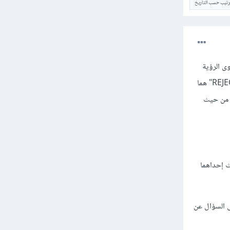
ترتيب حسب التاريخ
ى الرؤية
بالنسبة للمستخدم النهائي -الذي هو أدمين الموقع في حالتك هذه-، من الواضح أن الزرين "APPROVE" وَ "REJECT" هما
ي حين أن زر "CANCEL" بعيد شيئاً ما من حيث
دان، حيث إحداهما
ه إلى السؤال عن