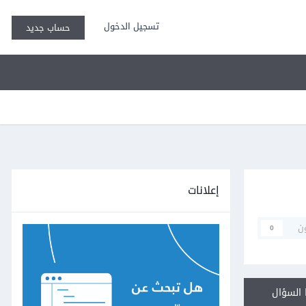
تسجيل الدخول
حساب جديد
إعلانات
ن
0
السؤال