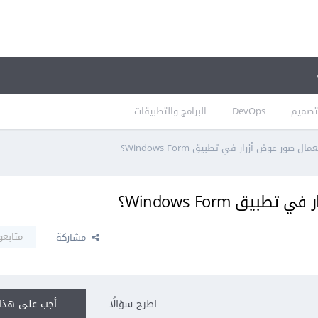
تصميم
DevOps
البرامج والتطبيقات
صور عوض أزرار في تطبيق Windows Form؟
ق Windows Form؟
متابعو
مشاركة
اطرح سؤالًا
أجب على هذا 