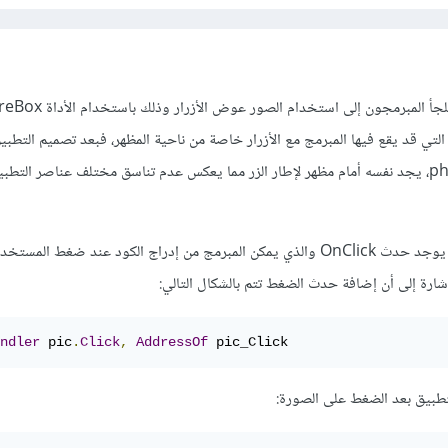
لتي قد يقع فيها المبرمج مع الأزرار خاصة من ناحية المظهر، فبعد تصميم التطبي
برنامج للتصميم كـ photoshop، يجد نفسه أمام مظهر لإطار الزر مما يعكس عدم تناسق مختلف عناصر ا
وكباقي الأدوات على vb.net يوجد حدث OnClick والذي يمكن المبرمج من إدراج الكود عند ضغط 
شارة إلى أن إضافة حدث الضغط تتم بالشكال التالي:
ndler
 pic
.
Click
,
AddressOf
 pic_Click
لتطبيق بعد الضغط على الصورة: