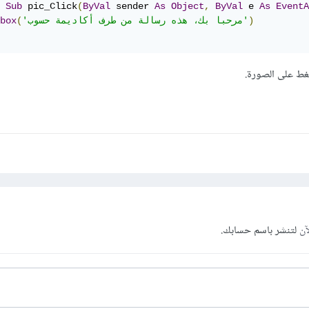
Sub
 pic_Click
(
ByVal
 sender 
As
Object
,
ByVal
 e 
As
EventA
)
'مرحبا بك، هذه رسالة من طرف أكاديمة حسوب'
(
box
غط على الصورة.
آن
لتنشر باسم حسابك.