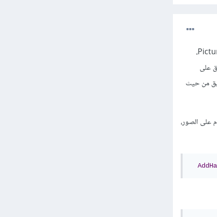
عادةً بل في كثير من الأحيان يلجأ المبرمجون إلى استخدام الصور عوض الأزرار وذلك باستخدام الأداة PictureBox،
ق على
لتطبيق من حيث
المستخدم على الصور،
AddHa