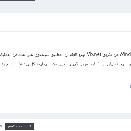
أود برمجة تطبيق على بيئة التطوير Windows عن طريق Vb.net، ومع العلم أن التطبيق سيحتوي على عدد م
. أود السؤال عن قابلية تغيير الأزرار بصور تعكس وظيفة كل زر؟ هل من الجيد
الترتيب حسب التقييم
ال