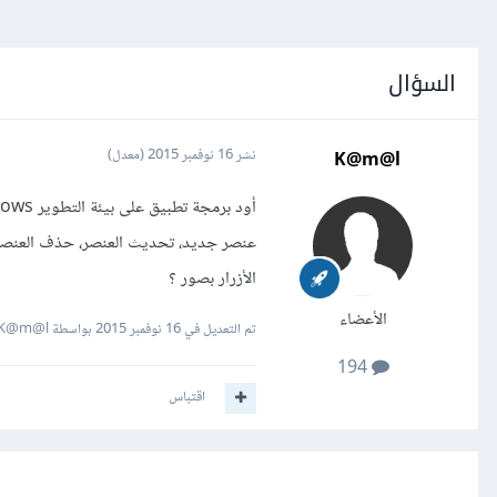
السؤال
K@m@l
نشر
16 نوفمبر 2015
(معدل)
عنصر جديد، تحديث العنصر، حذف العنصر..
الأزرار بصور ؟
الأعضاء
تم التعديل في
16 نوفمبر 2015
بواسطة K@m@l
194
اقتباس