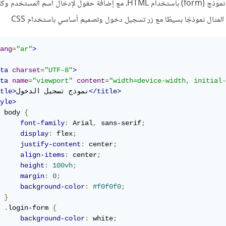
لإنشاء زر تسجيل دخول ضمن نموذج (form) باستخدام HTML، مع إضافة حقول لإدخال اسم المس
المثال نموذجًا بسيطًا مع زر تسجيل دخول وتصميم أساسي باستخدام CSS
ang
=
"ar"
>
ta
charset
=
"UTF-8"
>
ta
name
=
"viewport"
content
=
"width=device-width, initial-
</title>
نموذج تسجيل الدخول
tle>
yle>
 body 
{
font-family
:
 Arial
,
 sans-serif
;
display
:
 flex
;
justify-content
:
 center
;
align-items
:
 center
;
height
:
100vh
;
margin
:
0
;
background-color
:
#f0f0f0
;
}
.
login-form 
{
background-color
:
 white
;