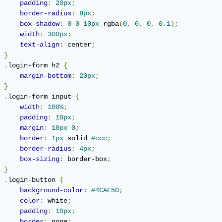
padding
:
20px
;
border-radius
:
8px
;
box-shadow
:
0
0
10px
 rgba
(
0
,
0
,
0
,
0.1
);
width
:
300px
;
text-align
:
 center
;
}
.
login-form h2 
{
margin-bottom
:
20px
;
}
.
login-form input 
{
width
:
100%
;
padding
:
10px
;
margin
:
10px
0
;
border
:
1px
 solid 
#ccc
;
border-radius
:
4px
;
box-sizing
:
 border-box
;
}
.
login-button 
{
background-color
:
#4CAF50
;
color
:
 white
;
padding
:
10px
;
border
:
 none
;