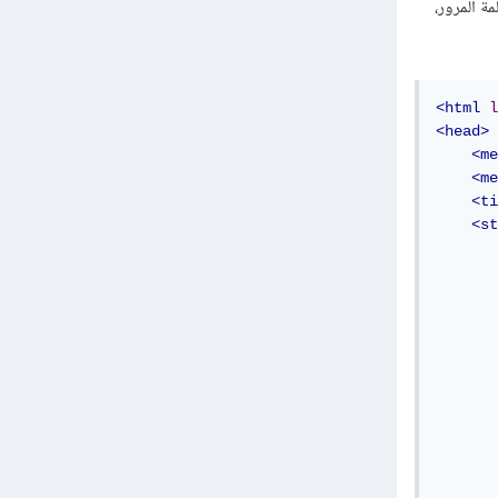
تخدم وكلمة المرور،
<html
l
<head>
<me
<me
<ti
<st
       