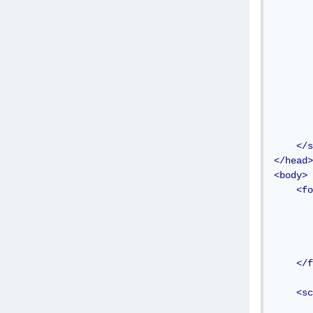
</s
</head>
<body>
<fo
</f
<sc