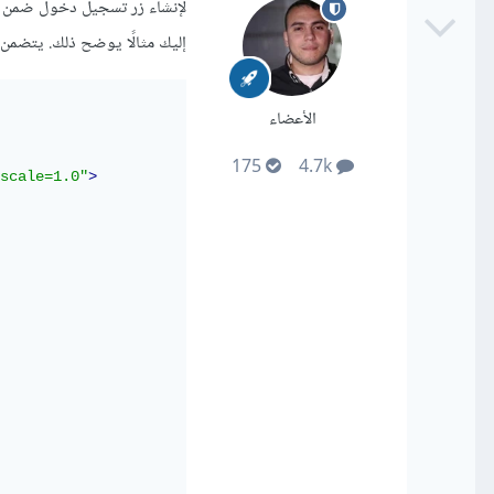
إليك مثالًا يوضح ذلك. يتضمن 
الأعضاء
175
4.7k
scale=1.0"
>