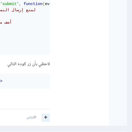
'submit'
,
function
(
event
)
{
// لمنع إرسال الن
// أضف
لاحظي بأن زر كوده التالي
>
اقتباس