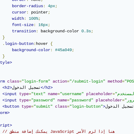
border-radius
:
4px
;
cursor
:
 pointer
;
width
:
100%
;
font-size
:
16px
;
transition
:
 background-color 
0.3s
;
}
.
login-button
:
hover 
{
background-color
:
#45a049
;
}
tyle>
rm
class
=
"login-form"
action
=
"/submit-login"
method
=
"POS
</h2>
تسجيل الدخول
<h2>
<input
type
=
"text"
name
=
"username"
placeholder
=
<input
type
=
"password"
name
=
"password"
placeholder
=
تسجيل الدخول
>
"login-button"
=
class
"submit"
=
type
<button
orm>
ript>
// يمكنك إضافة منطق JavaScript هنا إذا لزم الأمر