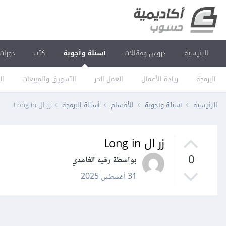
الرئيسية
دروس ومقالات
أسئلة وأجوبة
كتب
دورات
البرمجة
ريادة الأعمال
العمل الحر
التسويق والمبيعات
ال
الرئيسية
أسئلة وأجوبة
الأقسام
أسئلة البرمجة
زر ال Long in
زر ال Long in
0
بواسطة رقيه الغامدي
31 أغسطس 2025