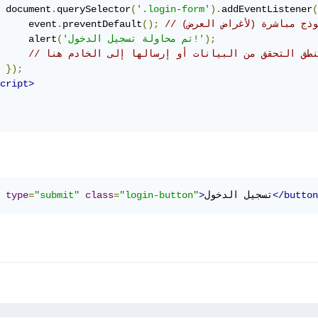
 document
.
querySelector
(
'.login-form'
).
addEventListener
(
موذج مباشرة (لأغراض العرض)
();
preventDefault
.
     event
);
'تم محاولة تسجيل الدخول!'
(
     alert
 منطق التحقق من البيانات أو إرسالها إلى الخادم هنا
});
cript>
</button
تسجيل الدخول
>
"login-button"
=
class
"submit"
=
type