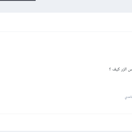
س الزر كيف ؟
امدي