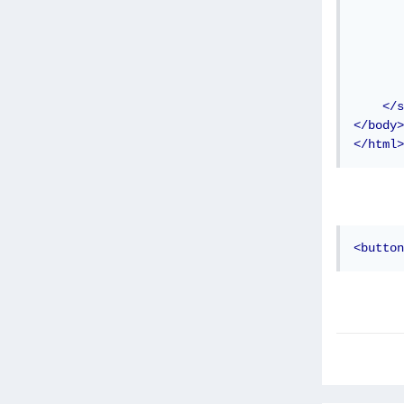
       
       
       
</s
</body>
</html>
<button