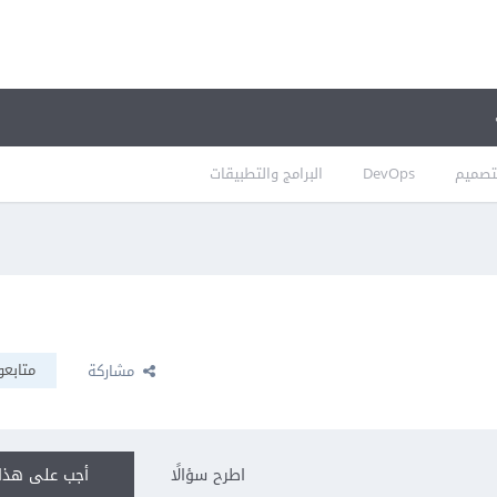
تصميم
DevOps
البرامج والتطبيقات
متابعو
مشاركة
اطرح سؤالًا
أجب على هذا 