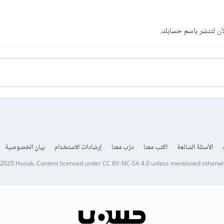
آن
لتنشر باسم حسابك.
الأسئلة الشائعة
اكتب معنا
درّب معنا
إرشادات الاستخدام
بيان الخصوصية
 2025
Hsoub
.
Content licensed under
CC BY-NC-SA 4.0
unless mentioned otherwi