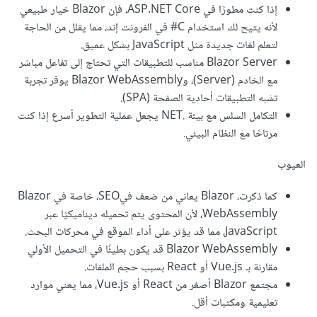
إذا كنت مطورًا في ASP.NET Core، فإن Blazor خيار طبيعي
لأنه يتيح لك استخدام C# في الفرونت إند، مما يقلل من الحاجة
لتعلم لغات جديدة مثل JavaScript بشكل عميق.
Blazor Server مناسب للتطبيقات التي تحتاج إلى تفاعل مباشر
مع الخادم (Server)، وBlazor WebAssembly يوفر تجربة
تشبه التطبيقات أحادية الصفحة (SPA).
التكامل السلس مع بيئة .NET يجعل عملية التطوير أسرع إذا كنت
مرتاحًا مع النظام البيئي.
العيوب
كما ذكرت، Blazor يعاني من ضعف فيSEO، خاصة في Blazor
WebAssembly، لأن المحتوى يتم تحميله ديناميكيًا عبر
JavaScript، مما قد يؤثر على أداء الموقع في محركات البحث.
Blazor WebAssembly قد يكون بطيئًا في التحميل الأولي
مقارنة بـ Vue.js أو React بسبب حجم الملفات.
مجتمع Blazor أصغر من React أو Vue.js، مما يعني موارد
تعليمية ومكتبات أقل.