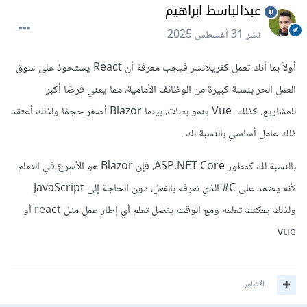
عبدالباسط ابراهيم
نشر
31 أغسطس 2025
أولاً بما أنك تعمل كفريلانسر فيجب معرفة أن React يستحوذ على سوق
العمل الحر بنسبة كبيرة من الوظائف الأمامية، مما يعني فرصًا أكبر
للمشاريع. كذلك Vue ينمو بثبات، بينما Blazor أصغر حجمًا ولذلك أعتقد
ذلك عامل أساسي بالنسبة لك .
بالنسبة لك كمطور ASP.NET Core، فإن Blazor هو الأسرع في التعلم
لأنه يعتمد على C# الذي تعرفه بالفعل، دون الحاجة إلى JavaScript
ولذلك يمكنك تعلمه ومع الوقت يفضل تعلم أي إطار عمل مثل react أو
vue
اقتباس