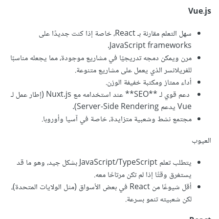
Vue.js
سهل التعلم مقارنة بـ React، خاصة إذا كنت جديدًا على
JavaScript frameworks.
مرن ويمكن دمجه تدريجيًا في مشاريع موجودة، مما يجعله مناسبًا
للفريلانسر الذي يعمل على مشاريع متنوعة.
أداء ممتاز ومكتبة خفيفة الوزن.
دعم قوي لـ **SEO** عند استخدامه مع Nuxt.js (إطار عمل لـ
Vue يدعم Server-Side Rendering).
مجتمع نشط وشعبية متزايدة، خاصة في آسيا وأوروبا.
العيوب
يتطلب تعلم JavaScript/TypeScript بشكل جيد، وهو ما قد
يستغرق وقتًا إذا لم تكن مرتاحًا معه.
أقل شيوعًا من React في بعض الأسواق (مثل الولايات المتحدة)،
لكن شعبيته تنمو بسرعة.