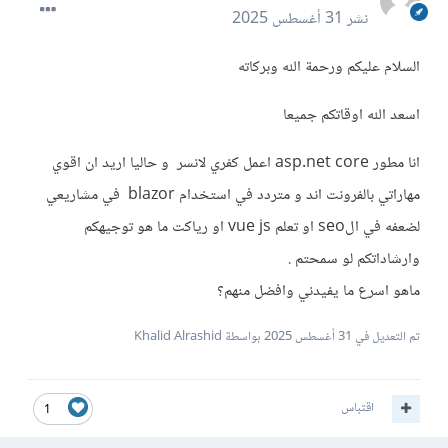
نشر
31 أغسطس 2025
السلام عليكم ورحمة الله وبركاته
اسعد الله اوقاتكم جميعا
انا مطور asp.net core اعمل كفري لانسر و حاليا اريد ان اقوي
مهاراتي بالفرونت اند و متردد في استخدام blazor في مشاريعي
لضعفه في الseo او تعلم vue js او رياكت ما هو توجيهكم
وارشاداتكم لو سمحتم .
ماهو اسرع ما يفيدني وافضل منهم؟
تم التعديل في
31 أغسطس 2025
بواسطة Khalid Alrashid
اقتباس
1