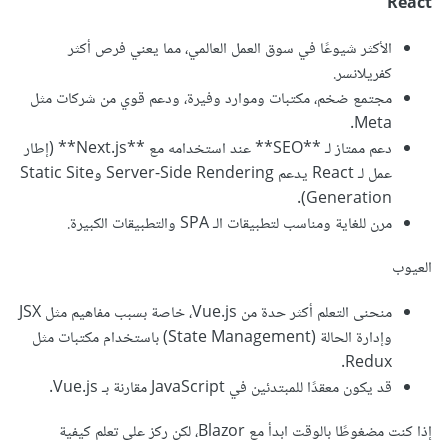
React
الأكثر شيوعًا في سوق العمل العالمي، مما يعني فرص أكثر
كفريلانسر.
مجتمع ضخم، مكتبات وموارد وفيرة، ودعم قوي من شركات مثل
Meta.
دعم ممتاز لـ **SEO** عند استخدامه مع **Next.js** (إطار
عمل لـ React يدعم Server-Side Rendering وStatic Site
Generation).
مرن للغاية ومناسب لتطبيقات الـ SPA والتطبيقات الكبيرة.
العيوب
منحنى التعلم أكثر حدة من Vue.js، خاصة بسبب مفاهيم مثل JSX
وإدارة الحالة (State Management) باستخدام مكتبات مثل
Redux.
قد يكون معقدًا للمبتدئين في JavaScript مقارنة بـ Vue.js.
إذا كنت مضغوطًا بالوقت ابدأ مع Blazor، لكن ركز على تعلم كيفية