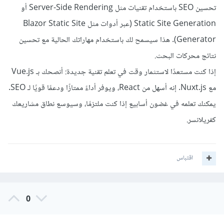
تحسين SEO باستخدام تقنيات مثل Server-Side Rendering أو
Static Site Generation (عبر أدوات مثل Blazor Static Site
Generator). هذا سيسمح لك باستخدام مهاراتك الحالية مع تحسين
نتائج محركات البحث.
إذا كنت مستعدًا لاستثمار وقت في تعلم تقنية جديدة: أنصحك بـ Vue.js
مع Nuxt.js. إنه أسهل من React، ويوفر أداءً ممتازًا ودعمًا قويًا لـ SEO.
يمكنك تعلمه في غضون أسابيع إذا كنت ملتزمًا، وسيوسع نطاق مشاريعك
كفريلانسر.
اقتباس
0