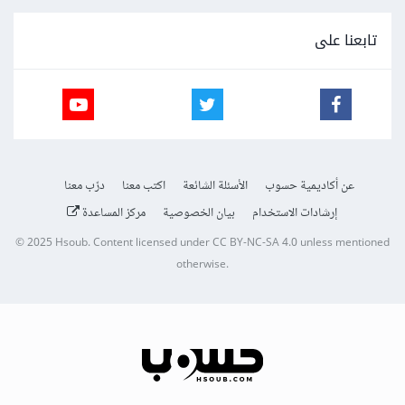
تابعنا على
عن أكاديمية حسوب
الأسئلة الشائعة
اكتب معنا
درّب معنا
إرشادات الاستخدام
بيان الخصوصية
مركز المساعدة
© 2025
Hsoub
.
Content licensed under
CC BY-NC-SA 4.0
unless mentioned
otherwise.