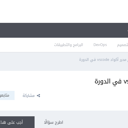
تصميم
DevOps
البرامج والتطبيقات
vscode في الدورة
متابعو
مشاركة
اطرح سؤالًا
أجب على هذا 