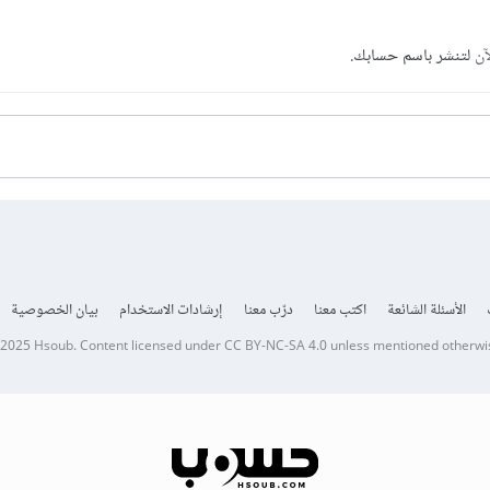
آن
لتنشر باسم حسابك.
الأسئلة الشائعة
اكتب معنا
درّب معنا
إرشادات الاستخدام
بيان الخصوصية
 2025
Hsoub
.
Content licensed under
CC BY-NC-SA 4.0
unless mentioned otherwi