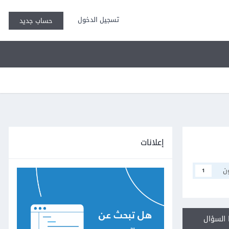
تسجيل الدخول
حساب جديد
إعلانات
ن
1
السؤال