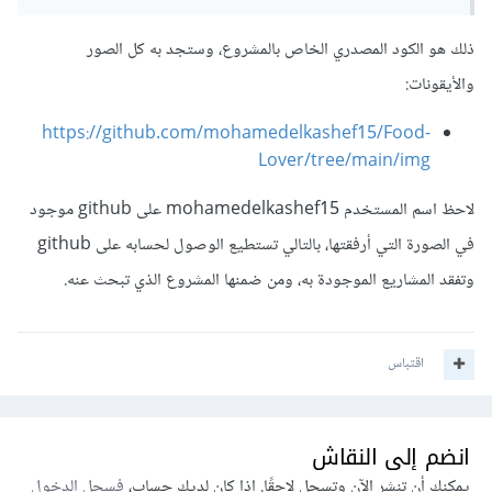
ذلك هو الكود المصدري الخاص بالمشروع، وستجد به كل الصور
والأيقونات:
https://github.com/mohamedelkashef15/Food-
Lover/tree/main/img
لاحظ اسم المستخدم mohamedelkashef15 على github موجود
في الصورة التي أرفقتها، بالتالي تستطيع الوصول لحسابه على github
وتفقد المشاريع الموجودة به، ومن ضمنها المشروع الذي تبحث عنه.
اقتباس
انضم إلى النقاش
يمكنك أن تنشر الآن وتسجل لاحقًا. إذا كان لديك حساب،
فسجل الدخول