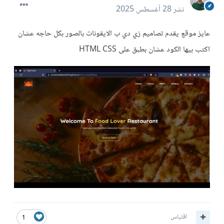
نشر
28 أغسطس 2025
عايز موقع يقدم تصاميم زي دي ب الايقونات بالصور بكل حاجه عشان
اكتب بيها الكود عشان بطبق على HTML CSS
اقتباس
1