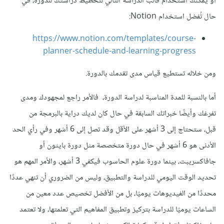
أو يمكنك استخدام قالب الدراسة التالي لتخطيط دراستك للدورة، في
حال تُفضل استخدام Notion:
https://www.notion.com/templates/course-
planner-schedule-and-learning-progress
ومن خلاله تستطيع قياس مدى تقدمك بالدورة.
أما بالنسبة للمدة المناسبة لدراسة الدورة، فالأمر راجع لمجهودك ومدى
تفرغك وأيضًا خبراتك السابقة في حال كان لديك دراية بالبرمجة من
قبل، ستحتاج إلى 3 أشهر على الأقل وقد تصل إلى 6 أشهر وفي رأي الحد
الأدنى هو 6 أشهر في حال دورة متخصصة مثل دورة بايثون أو
جافاكسريبت، بينما دورة علوم الحاسوب فيكفي 3 أشهر، والأمر المهم هو
تحديد الوقت اليومي للدراسة والتطبيق، وليس من الضروري أن تنهي عددًا
محددًا من الفيديوهات يوميًا، بل من الأفضل تخصيص عدد معين من
الساعات يوميًا للدراسة بتركيز وتطبيق المفاهيم التي تعلمتها، ولا تعتمد