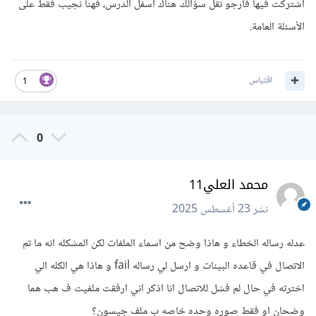
اشتركت فيها فأرجو نقل سؤالك هناك أسفل الدرس، فهنا نجيب فقط على
الأسئلة العامة.
اقتباس
1
0
محمد العلي11
نشر
23 أغسطس 2025
عدله رساله الخطاء و هاذا وضح من اسماء الملفات لكن المشكله انه ما تم
الاتصال في قاعده البينات و ارسل لي رساله fail و هاذا هي الكله الي
اخترته في حال لم فشل للاتصال انا اذكر اني ارفقت ملفيت ف هب هما
وضحان او فقط صوره وحده خاصه ب ملف جيسون؟