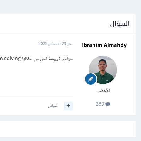
السؤال
Ibrahim Almahdy
نشر
23 أغسطس 2025
مواقع كويسة احل من خلالها problem solving ب javaScript بتدرج
الأعضاء
389
اقتباس