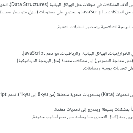
منصة ممتازة تحتوي على آلاف المشكلات في مجالا
وقواعد البيانات. يمكنك حل المشكلات بـ JavaScript و يحتوي على مستويات (سهل، م
برمجة التنافسية وتحضير المقابلات التقنية.
ارزميات، الهياكل البيانية، والرياضيات، مع دعم JavaScript.
(مثل معالجة النصوص) إلى مشكلات معقدة (مثل البرمجة الديناميكية).
ى تحديات يومية ومسابقات.
منصة ممتعة تحتوي على تحديات 
يبدأ بمشكلات بسيطة ويتدرج إلى تحديات معقدة.
ين بعد إكمال التحدي، مما يساعد على تعلم أساليب جديدة.