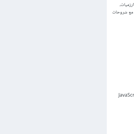
ت مثل الهياكل البيانية (Data Structures)، الخوارزميات،
توسط، صعب) مع شروحات
(Kata) بمستويات صعوبة مختلفة (من 8kyu إلى 1kyu). تدعم JavaScript