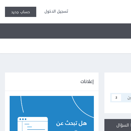
تسجيل الدخول
حساب جديد
إعلانات
ن
2
السؤال