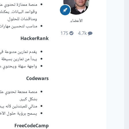
ومناقشات للحلول.
الأعضاء
مناسب لتحسين مهارات ال
175
4.7k
HackerRank
يقدم تمارين متنوعة في الخو
يبدأ من تمارين بسيطة 
واجهة سهلة ويحتوي عل
Codewars
بشكل كبير.
مثالي للمبتدئين لأنه 
يسمح برؤية حلول الآخر
FreeCodeCamp