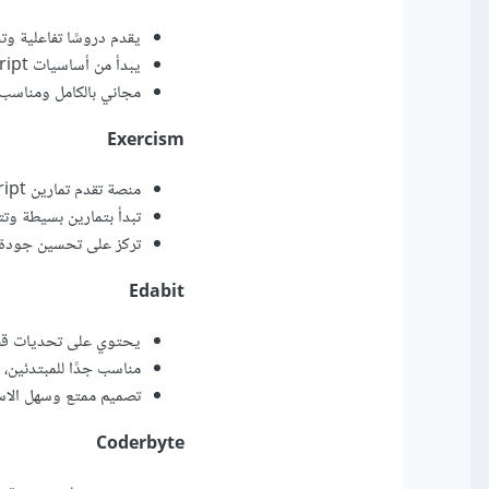
يقدم دروسًا تفاعلية وتحديات برمجية تركز
يبدأ من أساسيات JavaScript (مثل الدوال والمصفوفات) إلى مشاريع مثل بناء تطبيقات.
مجاني بالكامل ومناسب 
Exercism
منصة تقدم تمارين JavaScript مع ميزة التوجيه (Mentorship) من مبرمجين آخرين.
تبدأ بتمارين بسيطة وتت
تركز على تحسين جودة ا
Edabit
يحتوي على تحديات قصيرة وبسيطة في JavaScript، 
مناسب جدًا للمبتدئين،
تصميم ممتع وسهل الاست
Coderbyte