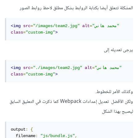
الخاصية publicPath نسبية، مثلاً:
المشكلة تتعلق أيضا بكتابة الروابط بشكل مطلق لاحظ روابط الصور
output
:
{
"محمد هاني"
=
alt
"/images/team2.jpg"
=
src
<img
  filename
:
"js/bundle.js"
,
class
=
"custom-img"
>
  path
:
 path
.
resolve
(
__dirname
,
"dist"
),
// بدل "/"
,
"./"
:
  publicPath
يرجى تعديله إلى
}
أعد البناء (npm run build أو الأمر الخاص بمشروعك).
"محمد هاني"
=
alt
"./images/team2.jpg"
=
src
<img
ارفع مجلد dist (أو build) إلى المستودع ونفّذ نشر
class
=
"custom-img"
>
GitHub Pages.
وكذلك الأمر للخطوط.
حلول أخرى
ولكن الأفضل تعديل إعدادات Webpack كما ذكرت في التعليق السابق
إن رغبت أن يعمل الموقع من الجذر بدون اسم المستودع أنشئ
ليصبح بهذا الشكل
مستودعا باسم salamah44.github.io وانشر فيه الملفات في
هذه الحالة تعمل الروابط المطلقة من الجذر.
output
:
{
  filename
:
"js/bundle.js"
,