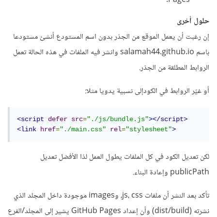
Pages.
حلول أخرى
إن رغبت أن يعمل الموقع من الجذر بدون اسم المستودع أنشئ مستودعا
باسم salamah44.github.io وانشر فيه الملفات في هذه الحالة تعمل
الروابط المطلقة من الجذر.
أو غيّر الروابط في الكودإلى نسبية يدويا مثلا:
<script
defer
src
=
"./js/bundle.js"
></script>
<link
href
=
"./main.css"
rel
=
"stylesheet"
>
لكن تعديل الكود في كل الملفات يطول العمل لذا الأفضل تعديل
publicPath وإعادة البناء.
تأكد بعد النشر أن ملفات js، css، وimages موجودة داخل المجلد الذي
نشرته (dist/build) وأن إعداد GitHub Pages يشير إلى المجلد/الفرع