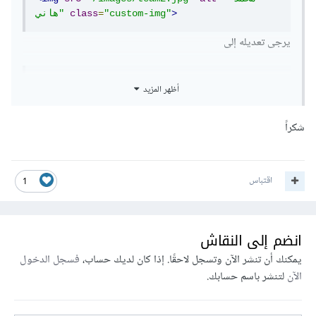
>
"custom-img"
=
class
هاني"
يرجى تعديله إلى
"محمد 
=
alt
"./images/team2.jpg"
=
src
<img
أظهر المزيد
>
"custom-img"
=
class
هاني"
وكذلك الأمر للخطوط.
شكراً
ولكن الأفضل تعديل إعدادات Webpack كما ذكرت في التعليق
السابق ليصبح بهذا الشكل
اقتباس
1
output
:
{
  filename
:
"js/bundle.js"
,
انضم إلى النقاش
  path
:
 path
.
resolve
(
__dirname
,
"dist"
),
يمكنك أن تنشر الآن وتسجل لاحقًا. إذا كان لديك حساب،
فسجل الدخول
// بدل "/"
,
"./"
:
  publicPath
}
الآن
لتنشر باسم حسابك.