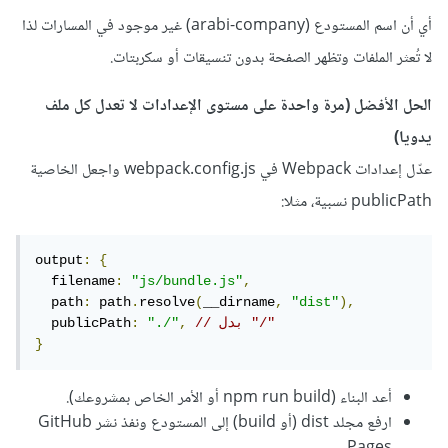
أي أن اسم المستودع (arabi-company) غير موجود في المسارات لذا
لا تُعثر الملفات وتظهر الصفحة بدون تنسيقات أو سكربتات.
الحل الأفضل (مرة واحدة على مستوى الإعدادات لا تعدل كل ملف
يدويا)
عدّل إعدادات Webpack في webpack.config.js واجعل الخاصية
publicPath نسبية، مثلا:
output
:
{
  filename
:
"js/bundle.js"
,
  path
:
 path
.
resolve
(
__dirname
,
"dist"
),
// بدل "/"
,
"./"
:
  publicPath
}
أعد البناء (npm run build أو الأمر الخاص بمشروعك).
ارفع مجلد dist (أو build) إلى المستودع ونفذ نشر GitHub