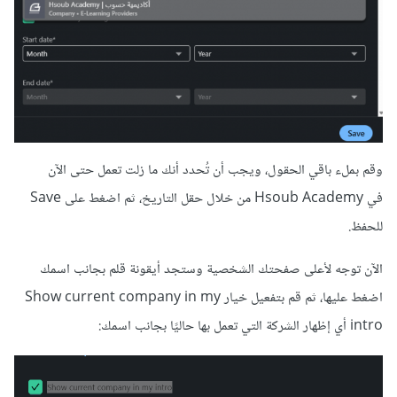
وقم بملء باقي الحقول، ويجب أن تُحدد أنك ما زلت تعمل حتى الآن
في Hsoub Academy من خلال حقل التاريخ، ثم اضغط على Save
للحفظ.
الآن توجه لأعلى صفحتك الشخصية وستجد أيقونة قلم بجانب اسمك
اضغط عليها، ثم قم بتفعيل خيار Show current company in my
intro أي إظهار الشركة التي تعمل بها حاليًا بجانب اسمك: