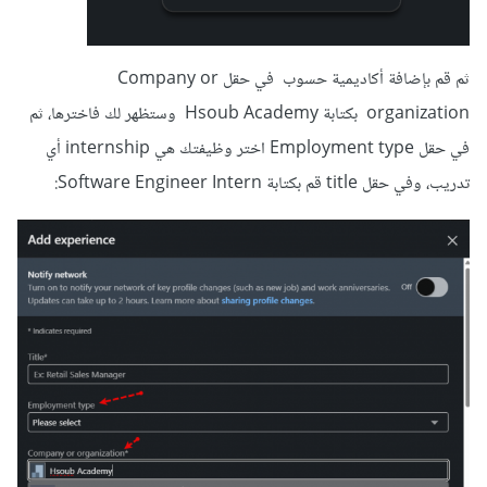
ثم قم بإضافة أكاديمية حسوب في حقل Company or
organization بكتابة Hsoub Academy وستظهر لك فاخترها، ثم
في حقل Employment type اختر وظيفتك هي internship أي
تدريب، وفي حقل title قم بكتابة Software Engineer Intern: