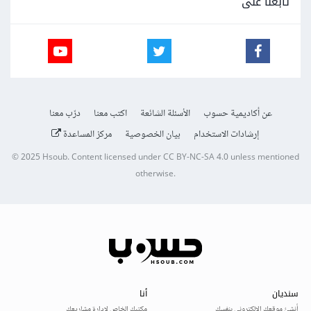
تابعنا على
عن أكاديمية حسوب
الأسئلة الشائعة
اكتب معنا
درّب معنا
إرشادات الاستخدام
بيان الخصوصية
مركز المساعدة
© 2025
Hsoub
.
Content licensed under
CC BY-NC-SA 4.0
unless mentioned
otherwise.