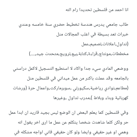
انا احمد من فلسطين تحديدا رام الله
طالب جامعي يدرس هندسة تخطيط حضري سنة خامسه وعندي
خبرات تعد بسيطة في اغلب المجالات مثل
(تداول,اعلانات,تصميم,عمل
مخططات,مونتاج,قراءة,كتابة,بيع,ترويج,متحدث جيد,.....)
ووضعي المادي سيء جدا واكاد لا استطيع التسجيل لاكمل دراستي
بالجامعه وقد عملت باكثر من عمل ميداني في فلسطين مثل
(مطاعم,نوادي رياضية,سكيورتي ,سوبرماركت,واعمال حرة (ورشات
كهربائية وبناء وبلاط ),مدرب تداول ,وغيرها
وفي فلسطين كما يعلم البعض ان الوضع ليس بجيد فاريد ان ابدا عمل
حر ولكن كلما شاهدت شخصا يتكلم عن عمل ما ارى اخر يقول انه
وهمي او غير حقيقي وايضا ولو كان حقيقي فاني اواجه مشكله في