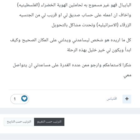
البايبال فهو غير مسموح به لحاملين الهوية الخضراء (الفلسطينيه)
واخاف ان اعمله على حساب صديق لي او قريب لي من الجنسيه
الزرقاء (الاسرائيليه) وتحدث مشاكل بالتحويل
كل ما اريده هو شخص ليساعدني ويدلني على المكان الصحيح وكيف
ابدأ ويكون لي خير خليل بهذه الرحلة
شكرا لاستماعكم وارجو ممن عنده القدرة على مساعدتي ان يتواصل
معي
اقتباس
1
الترتيب حسب التقييم
الترتيب حسب التاريخ