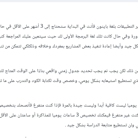
إذا كنت تقصد إنهاء دورة تطوير التطبيقات بلغة بايثون فأنت في البداية ستحتاج إ
دورة وفي حال كانت تلك لغة البرمجة الأولى لك حيث سيتعين عليك المراجعة كثي
كل جيد وأيضا إعادة تنفيذ بعض المشاريع بمفردك وخلافه وذلكلكي تتمكن من تث
من ذلك لكن يجب ثم يجب تحديد جدول زمني واقعي بناءًا على الوقت المتاح لك و
لذي تستطيع استيعابه بشكل يومي، وخصص وقت لكتابة الكود والتدرب على ما ت
ساعات يوميًا للمذاكرة أما إذا كنت غير متفرغ فيمكنك تخصيص 3 ساعات يوميا للمذاكرة أو ساعتا
 ولن تستطيع متابعة الدراسة بشكل جيد .