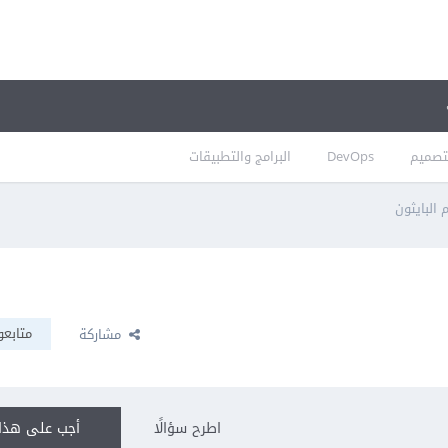
تصميم
DevOps
البرامج والتطبيقات
 البايثون
متابعو
مشاركة
اطرح سؤالًا
أجب على هذا 