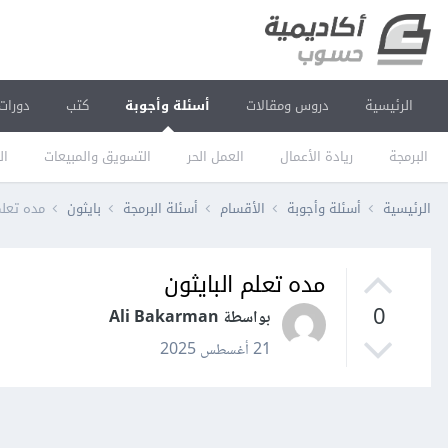
الرئيسية
دروس ومقالات
أسئلة وأجوبة
كتب
دورات
البرمجة
ريادة الأعمال
العمل الحر
التسويق والمبيعات
ال
الرئيسية
أسئلة وأجوبة
الأقسام
أسئلة البرمجة
بايثون
مده تعلم
مده تعلم البايثون
0
بواسطة Ali Bakarman
21 أغسطس 2025