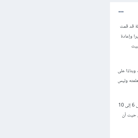
لى 3 أشهر على الأقل في حالة قد قمت
را وإعادة
بيت
بناءًا على
علمته وليس
أما بخصوص الوقت فإن ساعة يوميا ليست كافية أبدا وليست جيدة بالمرة فإذا كنت متفرغ فأنصحك بتخصيص 6 إلى 10
ن على الأقل حيث أن