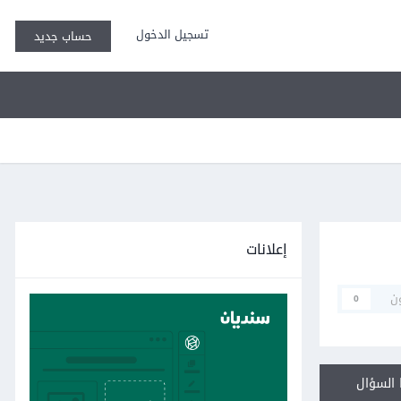
تسجيل الدخول
حساب جديد
إعلانات
ن
0
السؤال