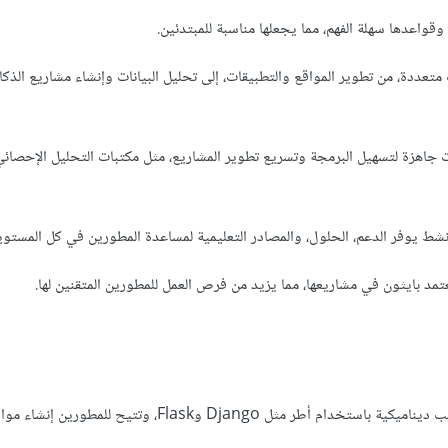
قواعدها سهلة الفهم، مما يجعلها مناسبة للمبتدئين.
تعددة، من تطوير المواقع والتطبيقات، إلى تحليل البيانات وإنشاء مشاريع الذكا
جاهزة لتسهيل البرمجة وتسريع تطوير المشاريع، مثل مكتبات التحليل الإحصائي، ت
ط يوفر الدعم، الحلول، والمصادر التعليمية لمساعدة المطورين في كل المستوي
مد بايثون في مشاريعها، مما يزيد من فرص العمل للمطورين المتقنين لها.
بايثون تُستخدم لبناء مواقع وتطبيقات ويب ديناميكية باستخدام أطر مثل Django وFlask، 