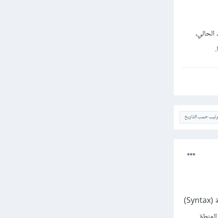
الحالي،
ترتيب حسب التاريخ
خطوة ممتازة أن تختار بايثون (Python) لتبدأ بها رحلتك في عالم البرمجة! لغة بايثون تتميز بقواعدها النحوية (Syntax)
المنطق