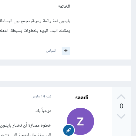
الخاتمة
بايثون لغة رائعة ومرنة، تجمع بين البساط
يمكنك البدء اليوم بخطوات بسيطة، التعلم
اقتباس
saadi
نشر
14 مارس
0
مرحباً بك،
البسيطة والواضحة التي تشبه إل