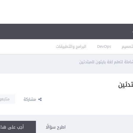
تصميم
DevOps
البرامج والتطبيقات
ملة لتعلم لغة بايثون للمبتدئين
تدئين
متابعو
مشاركة
اطرح سؤالًا
أجب على هذا 