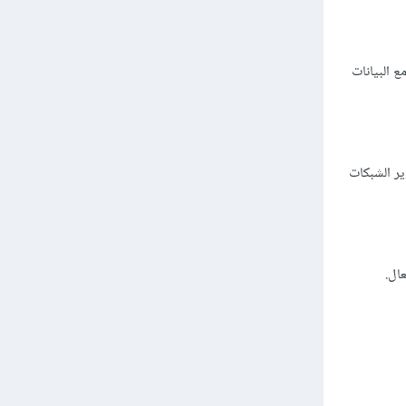
قوية مثل Pandas وNumPy لتسهيل العمل مع البيانات
ذكاء الاصطناعي، حيث توفر مكتبات قوية مثل TensorFlow وPyTorch لتطوير الشبكات
عال.