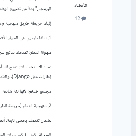
الأعضاء
البرمجي" بدلاً من تضييع الوقت
12
إليك خريطة طريق منهجية وع
1. لماذا بايثون هي الخيار الأفضل للمبتدئين؟
سهولة التعلم: تمنحك نتائج سر
تعدد الاستخدامات: تفتح لك أب
إطارات مثل Django)، والأتمتة (Automation).
مجتمع ضخم: لأنها لغة شائعة 
2. منهجية التعلم (خريطة الطريق المقترحة):
لضمان تقدمك بخطى ثابتة، أنصح