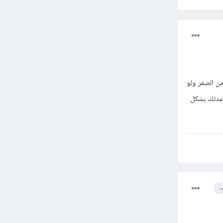
لبدأ من الصفر ولو
عدتك بشكل
ب