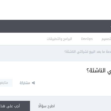
تصميم
DevOps
البرامج والتطبيقات
مة ما بعد البيع لشركتي الناشئة؟
 الناشئة؟
متابعو
مشاركة
اطرح سؤالًا
أجب على هذا 