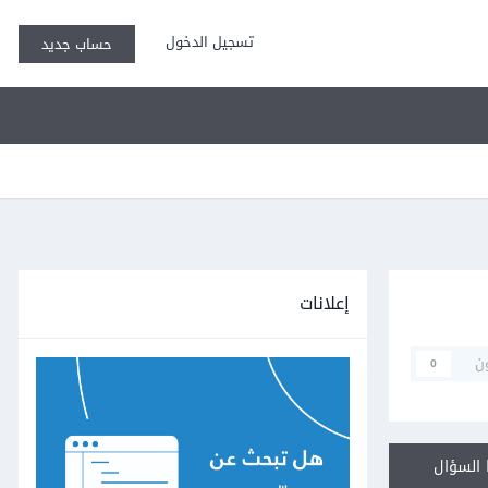
تسجيل الدخول
حساب جديد
إعلانات
ن
0
السؤال