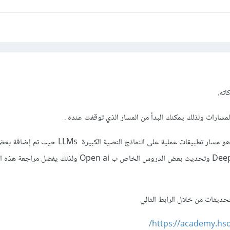
اته.
المسارات ولذلك يمكنك البدأ من المسار الذي توقفت عنده .
ولكن هناك أيضاً تحديث آخر وهو مسار تطبيقات عملية على النماذج النصية ال
الجديد ة مثل النموذج DeepSeek وتحديث بعض الدروس الخاص ب Open ai ولذلك يفض
ديثات من خلال الرابط التالي
https://academy.hs