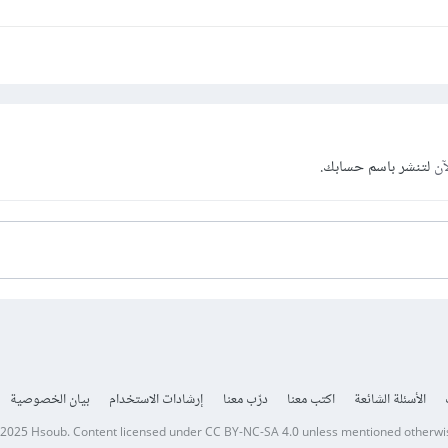
آن
لتنشر باسم حسابك.
الأسئلة الشائعة
اكتب معنا
درّب معنا
إرشادات الاستخدام
بيان الخصوصية
 2025
Hsoub
.
Content licensed under
CC BY-NC-SA 4.0
unless mentioned otherwi