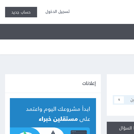
تسجيل الدخول
حساب جديد
إعلانات
ن
1
السؤال