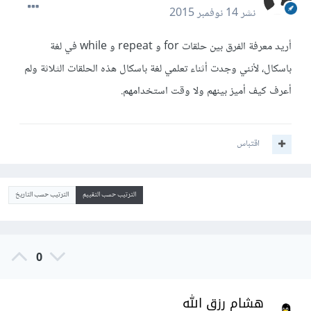
نشر
14 نوفمبر 2015
أريد معرفة الفرق بين حلقات for و repeat و while في لغة
باسكال، لأنني وجدت أثناء تعلمي لغة باسكال هذه الحلقات الثلاثة ولم
أعرف كيف أميز بينهم ولا وقت استخدامهم.
اقتباس
الترتيب حسب التقييم
الترتيب حسب التاريخ
0
هشام رزق الله