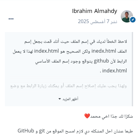
Ibrahim Almahdy
نشر
7 أغسطس 2025
لاحظ الخطأ لديك في إسم الملف حيث أنك قمت بجعل إسم
الملف inedx.html ولكن الصحيح هو index.html لهذا لا يعمل
الرابط لأن github يتوقع وجود إسم الملف الأساسي
index.html .
ولهذا يجب عليك إصلاح إسم الملف أو يمكنك زيارة الرابط مع وضع
إسم الملف الحالي هكذا
:
أظهر المزيد
https://ibrahim-
شكرًا لك جدًا اخي محمد
❤️
almahdy.github.io/website3/inedx.html
طبعا عشان احل المشكله دي لازم امسح الموقع من git و GitHub