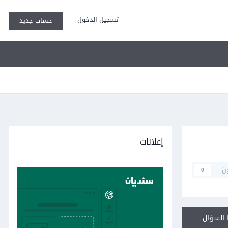
تسجيل الدخول
حساب جديد
إعلانات
ن
0
السؤال