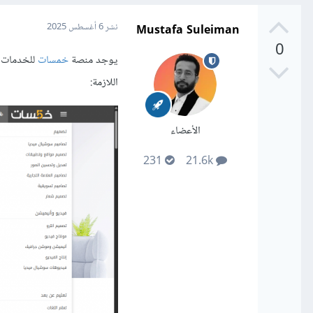
Mustafa Suleiman
نشر
6 أغسطس 2025
0
يوجد منصة
خمسات
للخدمات ا
اللازمة:
الأعضاء
231
21.6k