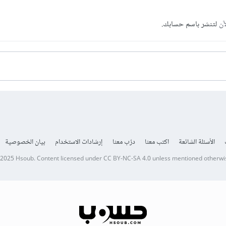
آن
لتنشر باسم حسابك.
الأسئلة الشائعة
اكتب معنا
درّب معنا
إرشادات الاستخدام
بيان الخصوصية
 2025
Hsoub
.
Content licensed under
CC BY-NC-SA 4.0
unless mentioned otherwi