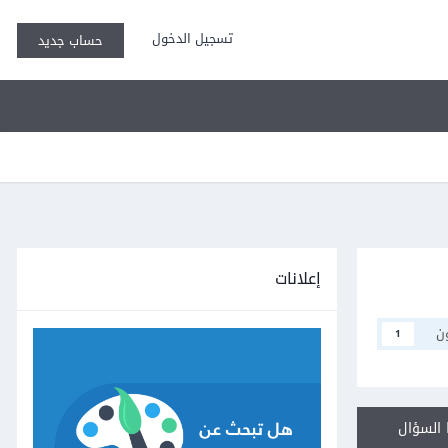
تسجيل الدخول
حساب جديد
إعلانات
ن
1
السؤال