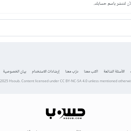
آن
لتنشر باسم حسابك.
الأسئلة الشائعة
اكتب معنا
درّب معنا
إرشادات الاستخدام
بيان الخصوصية
 2025
Hsoub
.
Content licensed under
CC BY-NC-SA 4.0
unless mentioned otherwi