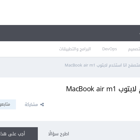
تصميم
DevOps
البرامج والتطبيقات
انا استخدم لابتوب MacBook air m1
MacBook ai
متابعو
مشاركة
اطرح سؤالًا
أجب على هذا 