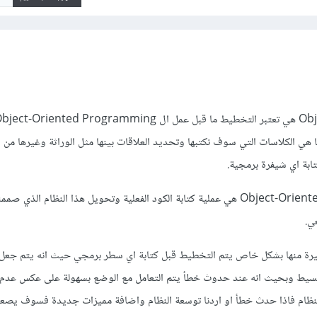
Modeli نخطط ما هي الكلاسات التي سوف نكتبها وتحديد العلاقات بينها مثل الوراثة وغيرها من
ابة اي شيفرة برمجية.
بينما ال Object-Oriented Programming هي عملية كتابة الكود الفعلية وتحويل هذا النظام الذي ص
ي.
يرة منها بشكل خاص يتم التخطيط قبل كتابة اي سطر برمجي حيث انه يتم جعل ا
 بسيط وبحيث انه عند حدوث خطأ يتم التعامل مع الوضع بسهولة على عكس عدم
النظام فاذا حدث خطأ او اردنا توسعة النظام واضافة مميزات جديدة فسوف يصعب 