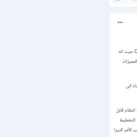
Object-Oriented Modeling هي تعتبر التخطيط ما قبل عمل ال Object-Oriented Programming حيث انه
 المميزات
ممناه الى
لنظام قابل
 التخطيط
الأمر كثيرا