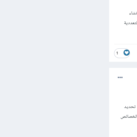
نشاء
 مثل الوراثة (Inheritance)، التغليف (Encapsulation)، والتعددية
1
 تحديد
حليل المتطلبات ورسم المخططات (UML) وتحديد الخصائص