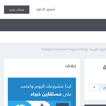
تسجيل الدخول
حساب جديد
إعلانات
ائنية
ن
2