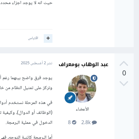
حيث انه لا يوجد اجزاء محددة
اقتباس
عبد الوهاب بومعراف
نشر
2 أغسطس 2025
0
يوجد فرق واضح بينهما رغم أن 
وتركز على تمثيل النظام من خلال كائنات (Objects) تحاكي م
الأعضاء
(الوظائف أو الدوال)، وكيفية ت
الدخول في عملية البرمجة.
8
2.8k
أما البرمجة كائنية التوجه، فهي أسلوب 