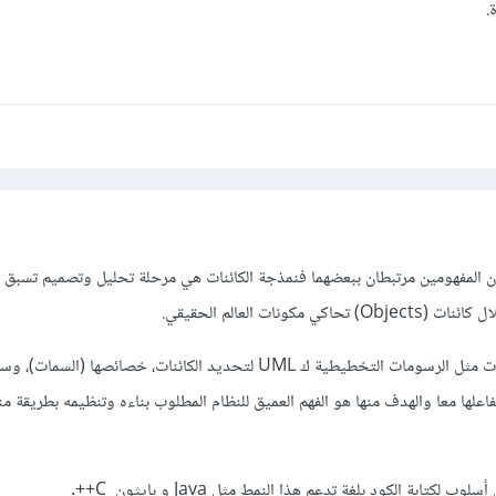
.
المفهومين مرتبطان ببعضهما فنمذجة الكائنات هي مرحلة تحليل وتصميم تسبق كت
كونات العالم الحقيقي.
في هذه المرحلة نستخدم أدوات مثل الرسومات التخطيطية ك UML لتحديد الكائنات، خصائصها (السمات
فاعلها معا والهدف منها هو الفهم العميق للنظام المطلوب بناءه وتنظيمه بطريقة م
لكتابة الكود بلغة تدعم هذا النمط مثل Java و بايثون C++.