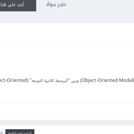
اطرح سؤالًا
أجب على هذا 
هل يوجد فرق بين "نمذجة الكائنات" (Object-Oriented Modeling) وبين "البرمجة كائني
الترتيب حسب التقييم
ال