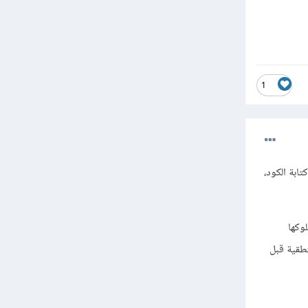
1
ابة الكود،
)، وسلوكها
نطقية قبل