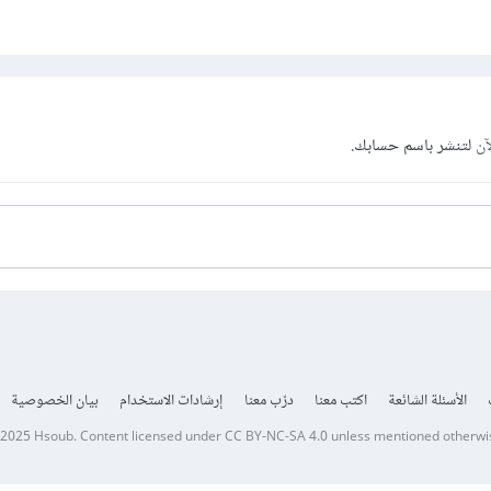
آن
لتنشر باسم حسابك.
الأسئلة الشائعة
اكتب معنا
درّب معنا
إرشادات الاستخدام
بيان الخصوصية
 2025
Hsoub
.
Content licensed under
CC BY-NC-SA 4.0
unless mentioned otherwi