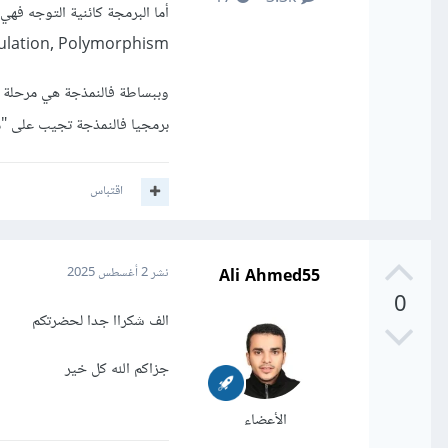
Encapsulation, Polymorphism) باستخدام لغات برمجة محددة
وببساطة فالنمذجة هي مرحلة ال
برمجيا فالنمذجة تجيب على "م
اقتباس
Ali Ahmed55
نشر
2 أغسطس 2025
0
الف شكراا جدا لحضرتكم
جزاكم الله كل خير
الأعضاء