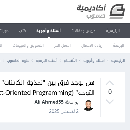
الرئيسية
دروس ومقالات
أسئلة وأجوبة
كتب
دورات
البرمجة
ريادة الأعمال
العمل الحر
التسويق والمبيعات
ال
الرئيسية
أسئلة وأجوبة
الأقسام
أسئلة البرمجة
علوم الحاسوب
هل
التوجه" (Object-Oriented Programming)؟
0
بواسطة Ali Ahmed55
2 أغسطس 2025