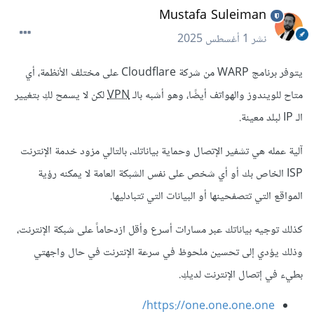
Mustafa Suleiman
نشر
1 أغسطس 2025
يتوفر برنامج WARP من شركة Cloudflare على مختلف الأنظمة، أي
متاح للويندوز والهواتف أيضًا، وهو أشبه بالـ
VPN
لكن لا يسمح لكِ بتغيير
الـ IP لبلد معينة.
آلية عمله هي تشفير الإتصال وحماية بياناتك، بالتالي مزود خدمة الإنترنت
ISP الخاص بك أو أي شخص على نفس الشبكة العامة لا يمكنه رؤية
المواقع التي تتصفحينها أو البيانات التي تتبادليها.
كذلك توجيه بياناتك عبر مسارات أسرع وأقل ازدحاماً على شبكة الإنترنت،
وذلك يؤدي إلى تحسين ملحوظ في سرعة الإنترنت في حال واجهتي
بطيء في إتصال الإنترنت لديكِ.
https://one.one.one.one/