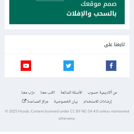
تابعنا على
عن أكاديمية حسوب
الأسئلة الشائعة
اكتب معنا
درّب معنا
إرشادات الاستخدام
بيان الخصوصية
مركز المساعدة
© 2025
Hsoub
.
Content licensed under
CC BY-NC-SA 4.0
unless mentioned
otherwise.