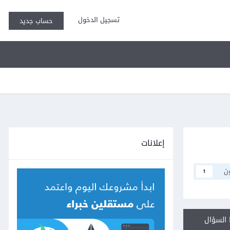
تسجيل الدخول
حساب جديد
إعلانات
ن
1
السؤال