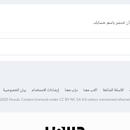
آن
لتنشر باسم حسابك.
الأسئلة الشائعة
اكتب معنا
درّب معنا
إرشادات الاستخدام
بيان الخصوصية
 2025
Hsoub
.
Content licensed under
CC BY-NC-SA 4.0
unless mentioned otherwi