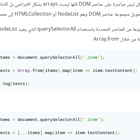
تستطيع ذلك لا مشكلة، نعم، ولكن ليس مباشرة على عناصر DOM لأنها ليست arrays بشكل
NodeList أو HTMLCollection إلى مصفوفة.
ل Array.from
tems 
=
 document
.
querySelectorAll
(
'.item'
);
exts 
=
Array
.
from
(
items
).
map
(
item 
=>
 item
.
textContent
);
.
log
(
texts
);
tems 
=
 document
.
querySelectorAll
(
'.item'
);
exts 
=
[...
items
].
map
(
item 
=>
 item
.
textContent
);