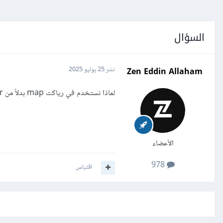
السؤال
Zen Eddin Allaham
نشر
25 يوليو 2025
لماذا نستخدم في رياكت map بدلاً من loop while for
الأعضاء
978
اقتباس