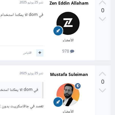
Zen Eddin Allaham
نشر
25 يوليو 2025
0
في dom الا يمكننا استخدام map
الأعضاء
978
اقتباس
Mustafa Suleiman
نشر
25 يوليو 2025
0
في dom الا يمكننا استخدام map
تقصد في جافاسكريبت بدون React؟
الأعضاء