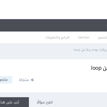
تصميم
DevOps
البرامج والتطبيقات
اً من loop
متابعو
مشاركة
اطرح سؤالًا
أجب على هذا 