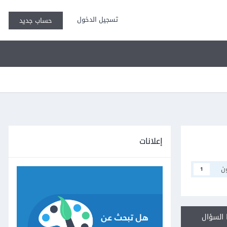
تسجيل الدخول
حساب جديد
إعلانات
ن
1
السؤال