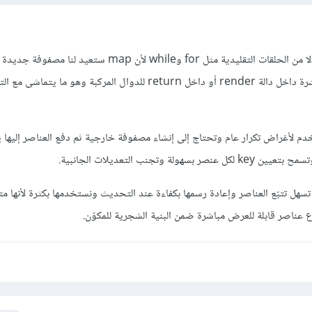
في React نستخدم map بدلا من الحلقات التقليدية مثل for وwhile لأن map ست
عناصر JSX جاهزة للعرض مباشرة داخل دالة render أو داخل return للدوال المركبة وهو م
whil التي تستخدم لأغراض تكرار عام وتحتاج إلى إنشاء مصفوفة خارجية ثم دفع العناصر إليها
ة في React بحيث تسهل تتبّع العناصر وإعادة رسمها بكفاءة عند التحديث ونستخدمها بكثرة لأنها م