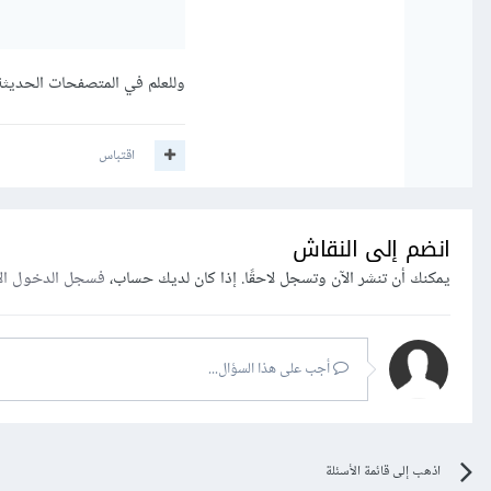
وللعلم في المتصفحات الحديثة، NodeList تدعم بعض دوال المصفوفات مثل forEach، ولكن ليس
اقتباس
انضم إلى النقاش
يمكنك أن تنشر الآن وتسجل لاحقًا. إذا كان لديك حساب،
فسجل الدخول ال
أجب على هذا السؤال...
اذهب إلى قائمة الأسئلة