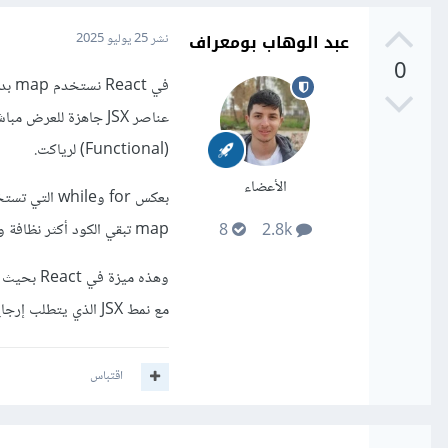
عبد الوهاب بومعراف
نشر
25 يوليو 2025
0
(Functional) لرياكت.
الأعضاء
بعكس for وe
map تبقي الكود أكثر نظافة وتسمح بتعيين key لكل عنصر بسهولة وتجنب التعديلات الجانبية.
8
2.8k
وهذه ميز
مع نمط JSX الذي يتطلب إرجاع عناصر قابلة للعرض مباشرة ضمن البنية الشجرية للمكوّن.
اقتباس