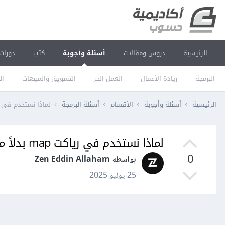
الرئيسية
دروس ومقالات
أسئلة وأجوبة
كتب
دورات
البرمجة
ريادة الأعمال
العمل الحر
التسويق والمبيعات
ال
الرئيسية
أسئلة وأجوبة
الأقسام
أسئلة البرمجة
لماذا نستخدم في رياكت map بدل
لماذا نستخدم في رياكت map بدلاً من loop
0
بواسطة Zen Eddin Allaham
25 يوليو 2025