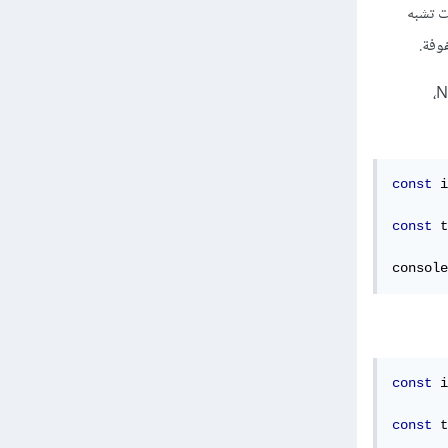
 افتراضي بل كائنات تشبه
بمعنى بعد قيامك بإختيار مجموعة من العناصر المحددة باستخدام querySelectorAll الذي يعيد NodeList،
const
 i
const
 t
console
const
 i
const
 t