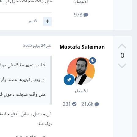
مثل وقت سجلت دخول في هذه
الأعضاء
978
اقتباس
Mustafa Suleiman
نشر
24 يوليو 2025
0
لا اريد تجهز بطاقة في مو
اي يعني اجهزها عندما يأت
الأعضاء
مثل وقت سجلت دخول في 
231
21.6k
في مستقل وسائل الدفع خاصة ب
بواسطة: