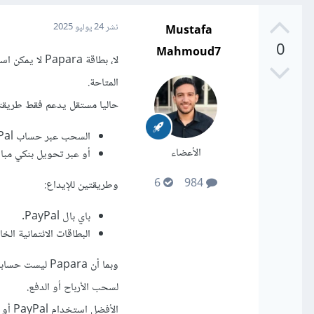
Mustafa
نشر
24 يوليو 2025
0
Mahmoud7
لا، بطاقة ra
المتاحة.
حاليا مستقل يدعم فقط طريقت
السحب عبر حساب PayPal بحد أدنى 25 دولار.
الأعضاء
أو عبر تحويل بنكي مباشر 
6
984
وطريقتين للإيداع:
باي بال PayPal.
البطاقات الائتمانية ال
لسحب الأرباح أو الدفع.
الأفضل استخدام PayPal أو حساب بنكي حقيقي.