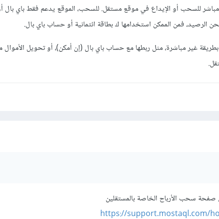
 تُقبل بشكل مباشر للسحب أو الإيداع في موقع مستقل. للسحب، الموقع يدعم فقط باي بال أ
حن الرصيد، فمن الممكن استخدامها ك بطاقة ائتمانية أو حساب باي بال.
كن يمكن استخدام Papara بطريقة غير مباشرة، مثل ربطها مع حساب باي بال (إن أمكن)، أو تحويل الأموال
قل.
 صفحة سحب الأرباح الخاصة بالمستقلين
https://support.mostaql.com/ho