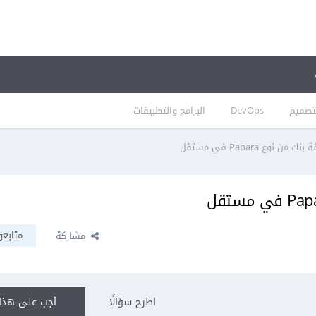
تصميم
DevOps
البرامج والتطبيقات
نوع Papara في مستقل
متابعو
مشاركة
اطرح سؤالًا
أجب على هذا 