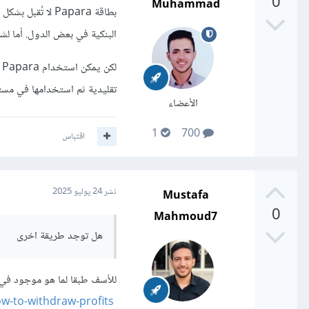
0
Muhammad
بطاقة Papara لا
البنكية في بعض الدول. أما لش
ل
تقليدية ثم استخدامها في مست
الأعضاء
1
700
اقتباس
Mustafa
نشر
24 يوليو 2025
0
Mahmoud7
هل توجد طريقة اخرى
للأسف طبقا لما هو موجود في
w-to-withdraw-profits