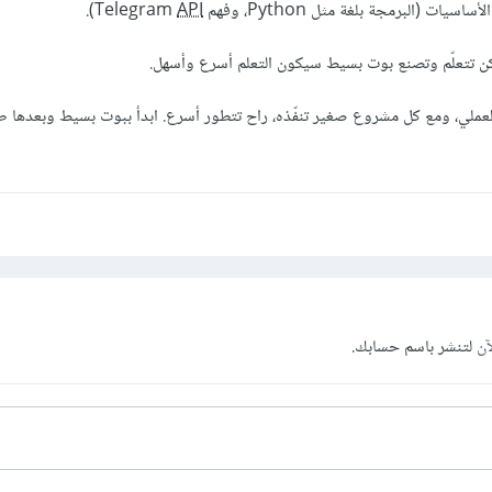
(البرمجة بلغة مثل Python، وفهم Telegram
API
).
ن تتعلّم وتصنع بوت بسيط سيكون التعلم أسرع وأسهل.
العملي، ومع كل مشروع صغير تنفّذه، راح تتطور أسرع. ابدأ ببوت بسيط وبعدها طو
آن
لتنشر باسم حسابك.