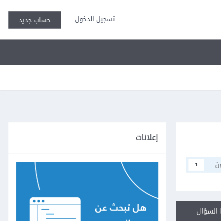
تسجيل الدخول
حساب جديد
إعلانات
ن
1
السؤال