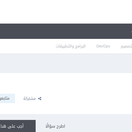
تصميم
DevOps
البرامج والتطبيقات
متابعو
مشاركة
اطرح سؤالًا
أجب على هذا 