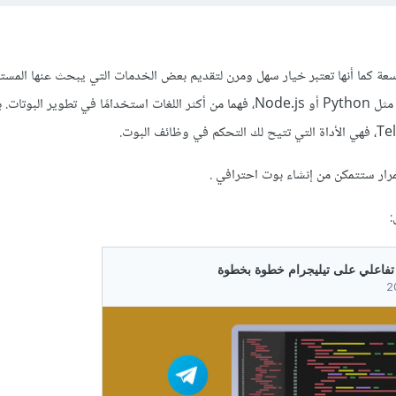
واسعة كما أنها تعتبر خيار سهل ومرن لتقديم بعض الخدمات التي يبحث عنها المس
يُفضّل أن تبدأ بتعلّم لغة برمجة مثل Python أو Node.js، فهما من أكثر اللغات استخدامًا في تطوير ال
، فهي الأداة التي تتيح لك التحكم في وظائف البوت.
رار ستتمكن من إنشاء بوت احترافي .
: