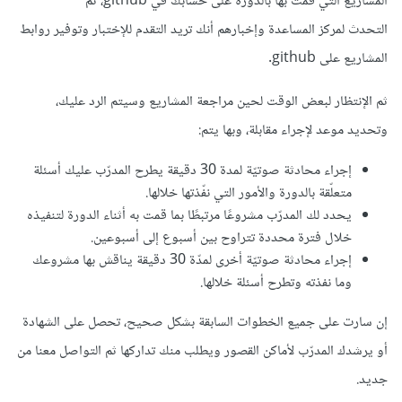
المشاريع التي قمت بها بالدورة على حسابك في github، ثم
التحدث لمركز المساعدة وإخبارهم أنك تريد التقدم للإختبار وتوفير روابط
المشاريع على github.
ثم الإنتظار لبعض الوقت لحين مراجعة المشاريع وسيتم الرد عليك،
وتحديد موعد لإجراء مقابلة، وبها يتم:
إجراء محادثة صوتيّة لمدة 30 دقيقة يطرح المدرّب عليك أسئلة
متعلّقة بالدورة والأمور التي نفّذتها خلالها.
يحدد لك المدرّب مشروعًا مرتبطًا بما قمت به أثناء الدورة لتنفيذه
خلال فترة محددة تتراوح بين أسبوع إلى أسبوعين.
إجراء محادثة صوتيّة أخرى لمدّة 30 دقيقة يناقش بها مشروعك
وما نفذته وتطرح أسئلة خلالها.
إن سارت على جميع الخطوات السابقة بشكل صحيح، تحصل على الشهادة
أو يرشدك المدرّب لأماكن القصور ويطلب منك تداركها ثم التواصل معنا من
جديد.