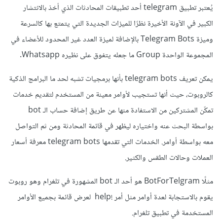
يُعتبر تطبيق telegram أحد تطبيقات المحادثات الذي أخذ بالانتشار
الكبير في الآونة الأخيرة نظرًا للميزات الجديدة التي يتمتع بها كالسرعة
وميزة Telegram Bots بالإضافة لميزة العدد غير المحدود للأعضاء في
المجموعة الواحدة Group ما جعله يتفوق على نظيره Whatsapp.
يمكن تعريف telegram bots بأنها برمجيات تشبه لحد ما البرامج الذكية
كالروبوت، حيث أنها تستجيب لأوامر معينة من المستخدم لتقديم خدمات
تمكّن المشتركين من الاستفادة منها عن طريق إضافة حساب الـ bot
بواسطة البحث عنه واختياره ليظهر في قائمة المحادثة ومن ثم التواصل
معه بواسطة أوامر. الخدمات التي تقدمها telegram bots معرفة أسعار
العملات وحالات الطقس والكثير.
مثلًا BotForTelgram هو أحد الـ bot المشهورة في تلغرام وهو روبوت
يقوم بالاستجابة لعدة أوامر مثل أمر !help لعرض قائمة بجميع الأوامر
المستخدمة في تطبيق تلغرام.