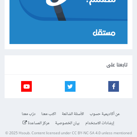
تابعنا على
عن أكاديمية حسوب
الأسئلة الشائعة
اكتب معنا
درّب معنا
إرشادات الاستخدام
بيان الخصوصية
مركز المساعدة
© 2025
Hsoub
.
Content licensed under
CC BY-NC-SA 4.0
unless mentioned