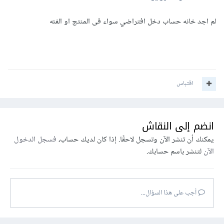
(Category) بدلاً من تحديده داخل كل منتج على حدة.
لم اجد خانه حساب دخل افتراضي سواء فى المنتج او الفئه
وبذلك سيتمكن نظام Odoo من ترحيل الجلسة دون حدوث أخطاء.
اقتباس
انضم إلى النقاش
يمكنك أن تنشر الآن وتسجل لاحقًا. إذا كان لديك حساب،
فسجل الدخول
الآن
لتنشر باسم حسابك.
أجب على هذا السؤال...