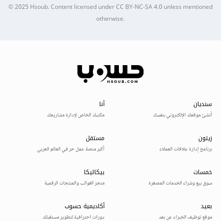
© 2025
Hsoub
.
Content licensed under
CC BY-NC-SA 4.0
unless mentioned
otherwise.