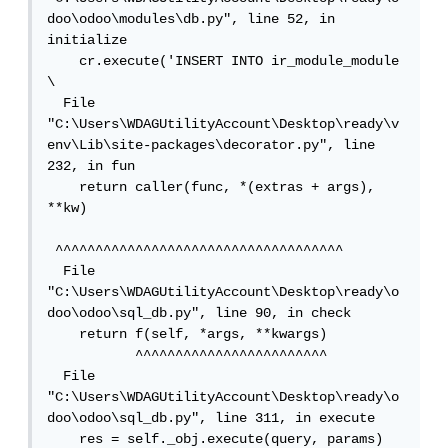
doo\odoo\modules\db.py", line 52, in 
initialize

    cr.execute('INSERT INTO ir_module_module 
\

  File 
"C:\Users\WDAGUtilityAccount\Desktop\ready\v
env\Lib\site-packages\decorator.py", line 
232, in fun

    return caller(func, *(extras + args), 
**kw)

 ^^^^^^^^^^^^^^^^^^^^^^^^^^^^^^^^^^^^

  File 
"C:\Users\WDAGUtilityAccount\Desktop\ready\o
doo\odoo\sql_db.py", line 90, in check

    return f(self, *args, **kwargs)

           ^^^^^^^^^^^^^^^^^^^^^^^^

  File 
"C:\Users\WDAGUtilityAccount\Desktop\ready\o
doo\odoo\sql_db.py", line 311, in execute

    res = self._obj.execute(query, params)
