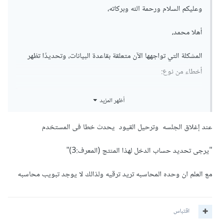
وعليكم السلام ورحمة الله وبركاته،
أهلا محمد،
المشكلة التي تواجهها الآن متعلقة بقاعدة البيانات، وتحديدًا تظهر
أخطاء من نوع:
أظهر المزيد
UnicodeEncodeError: 'charmap' codec can't 
encode character '\u010d'
عند إغلاق الجلسه وترحيل القيود يحدث خطا فى المستخدم
psycopg2.errors.UndefinedTable: relation 
"ir_module_module" does not exist
"يرجى تحديد حساب الدخل لهذا المنتج (المعرف:3)"
الخطأ الأول UnicodeEncodeError:
مع العلم ان وحده المحاسبه تريد ترقيه ولذالك لا يوجد تبويب محاسبه
يشير إلى أن الترميز في Windows لا يدعم أحد الأحرف التي
يستخدمها Odoo. يرجع ذلك لأن موجه الأوامر (CMD) يستخدم
اقتباس
الترميز cp1252 الذي لا يدعم بعض الحروف مثل č.