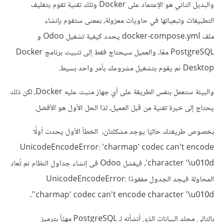
والبديل الثاني هو الإعتماد على Docker وتلك تقنية تقوم بتغليف
التطبيقات وتبعياتها في حاويات معزولة، بمعنى ستقوم بإنشاء
ملف docker-compose.yml يحدد كيفية تشغيل Odoo و
PostgreSQL معًا، والعميل سيحتاج فقط إلى تثبيت برنامج Docker
Desktop ثم يقوم بتشغيل مشروعك بأمر واحد بسيط.
والبيئة ستعمل بنفس الطريقة على أي جهاز مثبت عليه Docker، لكن ذلك
يحتاج إلى خبرة تقنية من قبل العميل، لذا الحل الأول هو الأفضل.
بخصوص طريقتك حاليًا يوجد مشكلتان، الخطأ الأول يحدث أولًا
UnicodeEncodeError: 'charmap' codec can't encode
character '\u010d'، فيفشل Odoo فى إنشاء جداول النظام ثم تُعاد
المحاولة فيجد الجدول مفقودًا UnicodeEncodeError:
'charmap' codec can't encode character '\u010d'.
بالتالي مجلد البيانات الذى أنشأته لـ PostgreSQL مهيَّأ بترميز