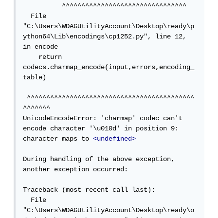
          ^^^^^^^^^^^^^^^^^^^^^^^^^^^^^^^^

  File 
"C:\Users\WDAGUtilityAccount\Desktop\ready\p
ython64\Lib\encodings\cp1252.py", line 12, 
in encode

    return 
codecs.charmap_encode(input,errors,encoding_
table)

 ^^^^^^^^^^^^^^^^^^^^^^^^^^^^^^^^^^^^^^^^^^^
^^^^^^^

UnicodeEncodeError: 'charmap' codec can't 
encode character '\u010d' in position 9: 
character maps to 
<undefined>
During handling of the above exception, 
another exception occurred:

Traceback (most recent call last):

  File 
"C:\Users\WDAGUtilityAccount\Desktop\ready\o