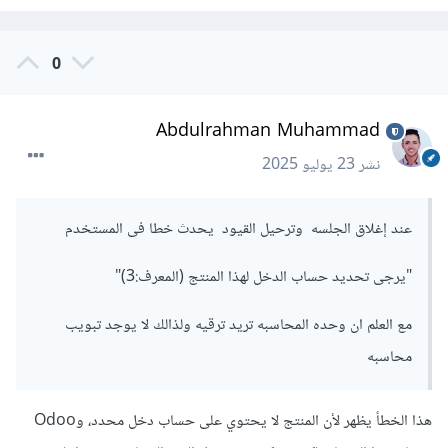
شغّل الأوامر التالية قبل تشغيل Odoo في موجه الأوامر:
0
chcp 65001 set PYTHONIOENCODING=utf-8
Abdulrahman Muhammad
أو قم بتعديل ملف odoo.conf ليشمل:
نشر
23 يوليو 2025
[options] ... csv_internal_sep=,
عند إغلاق الجلسه وترحيل القيود يحدث خطا فى المستخدم
الخطأ الثاني UndefinedTable: relation
"ir_module_module" does not exist:
"يرجى تحديد حساب الدخل لهذا المنتج (المعرف:3)"
هذا يعني أن قاعدة البيانات التي أنشأتها لا تحتوي على الجداول
مع العلم ان وحده المحاسبه تريد ترقيه ولذالك لا يوجد تبويب
الأساسية التي يحتاجها Odoo، جدول ir_module_module
محاسبه
الضروري لتشغيل الإضافات.
تأكد أنك أنشأت قاعدة البيانات من خلال Odoo نفسه باستخدام
هذا الخطأ يظهر لأن المنتج لا يحتوي على حساب دخل محدد، وOdoo
الأمر: