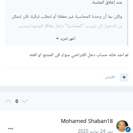
عند إغلاق الجلسة.
ولكن، بما أن وحدة المحاسبة غير مفعّلة أو تتطلب ترقية، فلن تتمكن
من الدخول إلى تبويب "المحاسبة" داخل بطاقة المنتج لتحديد
الحساب.
أظهر المزيد
قم بتفعيل وضع المطوّر (Developer Mode) من الإعدادات.
لم اجد خانه حساب دخل افتراضي سواء فى المنتج او الفئه
افتح بطاقة المنتج.
اقتباس
سيظهر لك تبويب "المعلومات الإضافية" أو الحقول المحاسبية.
حدّد حساب دخل افتراضي في خانة "حساب الإيرادات" (Income
0
Account).
أو يمكنك:
Mohamed Shaban18
تحديد الحساب الافتراضي للإيرادات على مستوى فئة المنتج
نشر
24 يوليو 2025