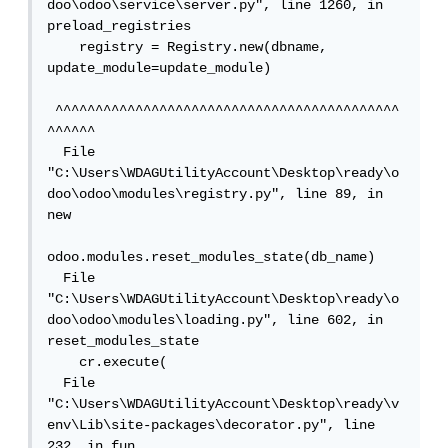
doo\odoo\service\server.py", line 1260, in 
preload_registries

    registry = Registry.new(dbname, 
update_module=update_module)

 ^^^^^^^^^^^^^^^^^^^^^^^^^^^^^^^^^^^^^^^^^^^
^^^^^^

  File 
"C:\Users\WDAGUtilityAccount\Desktop\ready\o
doo\odoo\modules\registry.py", line 89, in 
new

odoo.modules.reset_modules_state(db_name)

  File 
"C:\Users\WDAGUtilityAccount\Desktop\ready\o
doo\odoo\modules\loading.py", line 602, in 
reset_modules_state

    cr.execute(

  File 
"C:\Users\WDAGUtilityAccount\Desktop\ready\v
env\Lib\site-packages\decorator.py", line 
232, in fun
