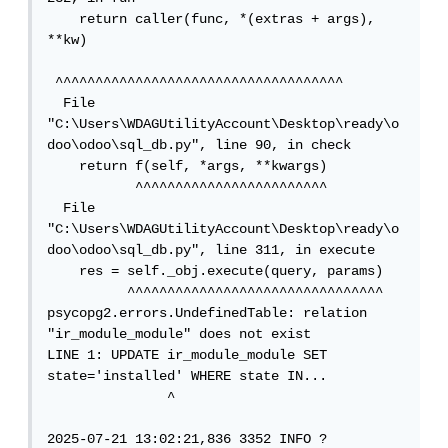
    return caller(func, *(extras + args), 
**kw)

 ^^^^^^^^^^^^^^^^^^^^^^^^^^^^^^^^^^^^

  File 
"C:\Users\WDAGUtilityAccount\Desktop\ready\o
doo\odoo\sql_db.py", line 90, in check

    return f(self, *args, **kwargs)

           ^^^^^^^^^^^^^^^^^^^^^^^^

  File 
"C:\Users\WDAGUtilityAccount\Desktop\ready\o
doo\odoo\sql_db.py", line 311, in execute

    res = self._obj.execute(query, params)

          ^^^^^^^^^^^^^^^^^^^^^^^^^^^^^^^^

psycopg2.errors.UndefinedTable: relation 
"ir_module_module" does not exist

LINE 1: UPDATE ir_module_module SET 
state='installed' WHERE state IN...

               ^

2025-07-21 13:02:21,836 3352 INFO ? 