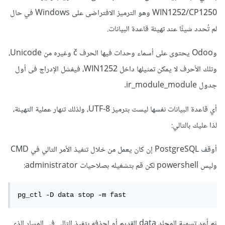
WIN1252/CP1250 وهو الترميز الافتراضى على Windows في حال
لم تُحدد شيئًا عند تهيئة قاعدة البيانات.
وOdoo يحتوى على أسماء وحدات فيها الحرف č وغيره من Unicode،
وتلك الأحرف لا يمكن تمثيلها داخل WIN1252، فيفشل الإدراج فى أول
جدول ir_module_module.
أي قاعدة البيانات نفسها ليست بترميز UTF-8، ولذلك تنهار عملية التهيئة،
لذا عليك بالتالي:
أوقف PostgreSQL إن كان يعمل من خلال تنفيذ الأمر التالي في CMD
وليس powershell لكن قم بتشغيله بصلاحيات administrator:
ثم أعد تسمية المجلد data القديم أو احذفه بتفيذ التالي في المسار الذي