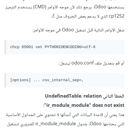
يستخدمها Odoo. يرجع ذلك لأن موجه الأوامر (CMD) يستخدم الترميز
cp1252 الذي لا يدعم بعض الحروف مثل č.
شغّل الأوامر التالية قبل تشغيل Odoo في موجه الأوامر:
chcp 65001 set PYTHONIOENCODING=utf-8
أو قم بتعديل ملف odoo.conf ليشمل:
[options] ... csv_internal_sep=,
الخطأ الثاني UndefinedTable: relation
"ir_module_module" does not exist:
هذا يعني أن قاعدة البيانات التي أنشأتها لا تحتوي على الجداول الأساسية
التي يحتاجها Odoo، جدول ir_module_module الضروري لتشغيل