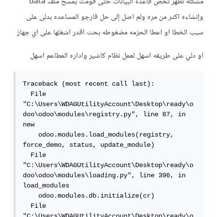
مشكله تظهر تخص قاعده البيانات حتى قومت بمسح ملف data
وإنشاءه اكثر من مره ولم اصل إلى حل فارجو المساعده بدلى على
سبب الخطا او اعطا الحزمه مضغوطه بحث اقدر اشغلها على اي جهاز
او دلي على طريقه اسهل لعمل نظام كاشير واداره المطاعم اسهل
Traceback (most recent call last):

  File 
"C:\Users\WDAGUtilityAccount\Desktop\ready\o
doo\odoo\modules\registry.py", line 87, in 
new

    odoo.modules.load_modules(registry, 
force_demo, status, update_module)

  File 
"C:\Users\WDAGUtilityAccount\Desktop\ready\o
doo\odoo\modules\loading.py", line 396, in 
load_modules

    odoo.modules.db.initialize(cr)

  File 
"C:\Users\WDAGUtilityAccount\Desktop\ready\o