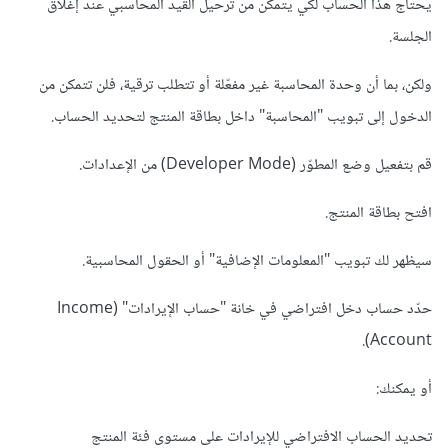
يحتاج هذا الحساب لكي يتمكن من ترحيل القيد المحاسبي عند إغلاق
الجلسة.
python odoo-bin -d <your_db> -i base --
without-demo=all --save
ولكن، بما أن وحدة المحاسبة غير مفعّلة أو تتطلب ترقية، فلن تتمكن من
أو قم بحذف قاعدة البيانات بالكامل وإنشاء واحدة جديدة عبر
الدخول إلى تبويب "المحاسبة" داخل بطاقة المنتج لتحديد الحساب.
واجهة Odoo:
قم بتفعيل وضع المطوّر (Developer Mode) من الإعدادات.
افتح Odoo عبر المتصفح لأول مرة.
افتح بطاقة المنتج.
املأ بيانات قاعدة البيانات الجديدة (الاسم، المستخدم، كلمة المرور).
سيظهر لك تبويب "المعلومات الإضافية" أو الحقول المحاسبية.
سيتم إنشاء الجداول تلقائيًا.
حدّد حساب دخل افتراضي في خانة "حساب الإيرادات" (Income
هذه بعض الحلول المقترحة اتمنى ان تساعدك
Account).
بالتوفيق
أو يمكنك:
تحديد الحساب الافتراضي للإيرادات على مستوى فئة المنتج