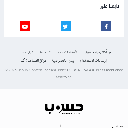
تابعنا على
عن أكاديمية حسوب
الأسئلة الشائعة
اكتب معنا
درّب معنا
إرشادات الاستخدام
بيان الخصوصية
مركز المساعدة
© 2025
Hsoub
.
Content licensed under
CC BY-NC-SA 4.0
unless mentioned
otherwise.