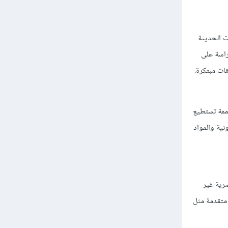
ت الحديثة
راسة على
ات مبتكرة.
صممة تستطيع
نية والمواد
رية غير
متقدمة مثل