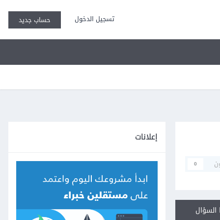
تسجيل الدخول
حساب جديد
إعلانات
ن
0
السؤال