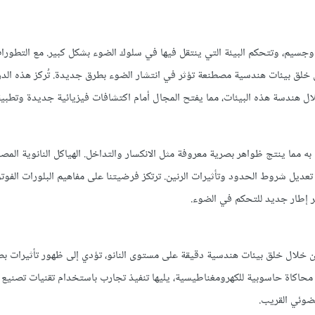
سيم، وتتحكم البيئة التي ينتقل فيها في سلوك الضوء بشكل كبير. مع التطورا
ان خلق بيئات هندسية مصطنعة تؤثر في انتشار الضوء بطرق جديدة. تُركز هذه الد
ل هندسة هذه البيئات، مما يفتح المجال أمام اكتشافات فيزيائية جديدة وتطبيق
ه مما ينتج ظواهر بصرية معروفة مثل الانكسار والتداخل. الهياكل النانوية الم
عديل شروط الحدود وتأثيرات الرنين. ترتكز فرضيتنا على مفاهيم البلورات الفوتو
ر إطار جديد للتحكم في الضوء.
ن خلال خلق بيئات هندسية دقيقة على مستوى النانو، تؤدي إلى ظهور تأثيرات بص
حاكاة حاسوبية للكهرومغناطيسية، يليها تنفيذ تجارب باستخدام تقنيات تصنيع 
لضوئي القريب.