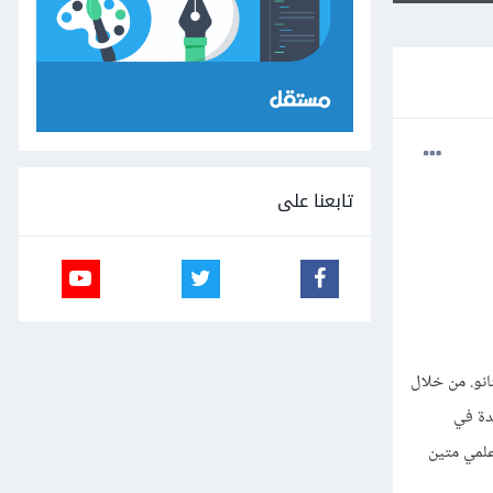
تابعنا على
نو. من خلال
دة في
علمي متين